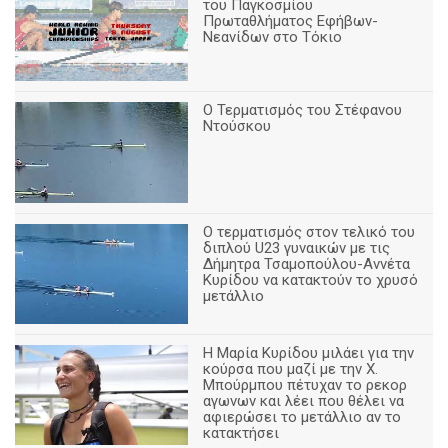
του Παγκοσμίου
Πρωταθλήματος Εφήβων-
Νεανίδων στο Τόκιο
Ο Τερματισμός του Στέφανου
Ντούσκου
Ο τερματισμός στον τελικό του
διπλού U23 γυναικών με τις
Δήμητρα Τσαμοπούλου-Αννέτα
Κυρίδου να κατακτούν το χρυσό
μετάλλιο
Η Μαρία Κυρίδου μιλάει για την
κούρσα που μαζί με την Χ.
Μπούρμπου πέτυχαν το ρεκορ
αγωνων και λέει που θέλει να
αφιερώσει το μετάλλιο αν το
κατακτήσει