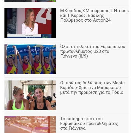
Μ.Κυρίδου,Χ.Μπούρμπου,Σ.Ντούσκο
και Γ.Καρράς, Βασίλης
Πολύμερος στο Action24
Όλοι οι τελικοί του Ευρωπαϊκού
πρωταθλήματος U23 στα
Γιάννενα (8/9)
Οι πρώτες δηλώσεις των Μαρία
Κυρίδου-Χριστίνα Μπούρμπου
μετά την πρόκριση για το Τόκιο
Το επίσημο σποτ του
Ευρωπαϊκού πρωταθλήματος
στα Γιάννενα