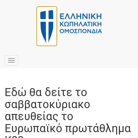
Toggle
navigation
Εδώ θα δείτε το
σαββατοκύριακο
απευθείας το
Ευρωπαϊκό πρωτάθλημα