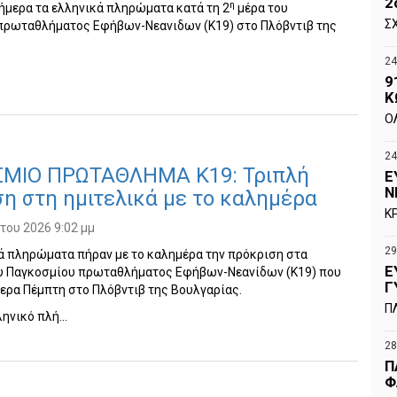
2
η
ήμερα τα ελληνικά πληρώματα κατά τη 2
μέρα του
Σ
πρωταθλήματος Εφήβων-Νεανιδων (Κ19) στο Πλόβντιβ της
24
9
Κ
Ο
24
ΜΙΟ ΠΡΩΤΑΘΛΗΜΑ Κ19: Τριπλή
Ε
Ν
η στη ημιτελικά με το καλημέρα
Κ
ου 2026 9:02 μμ
29
ά πληρώματα πήραν με το καλημέρα την πρόκριση στα
Ε
ου Παγκοσμίου πρωταθλήματος Εφήβων-Νεανίδων (Κ19) που
Γ
ερα Πέμπτη στο Πλόβντιβ της Βουλγαρίας.
Π
ληνικό πλή…
28
Π
Φ