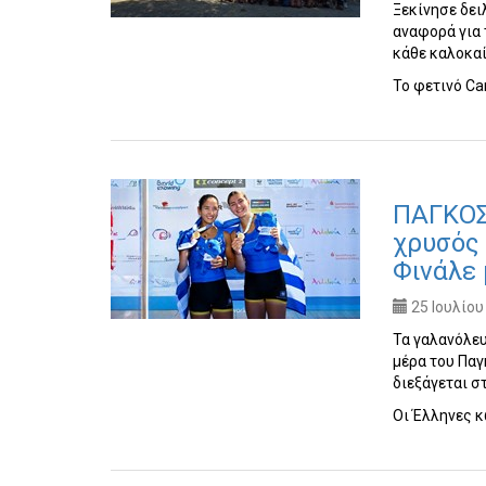
Ξεκίνησε δει
αναφορά για
κάθε καλοκαί
Το φετινό C
ΠΑΓΚΟΣ
χρυσός 
Φινάλε 
25 Ιουλίου
Τα γαλανόλε
μέρα του Πα
διεξάγεται σ
Οι Έλληνες 