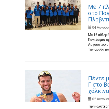
Με 7 πλ
στο Πα
Πλόβντ
04 Αυγούστ
Με 16 αθλητέ
Παγκόσμιο π
Αυγούστου στ
Την ομάδα π
Πέντε μ
Γ στο Β
χάλκιν
02 Αυγούστ
Την καλύτερη