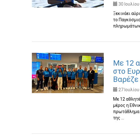
30 Ιουλίου
Ξεκινάει αύρ
το Παγκόσμι
πληρωμάτων 
Με 12 α
στο Ευ
Βαρέζε
27 Ιουλίου
Με 12 αθλητέ
μέρος η Εθν
πρωτάθλημα α
της …