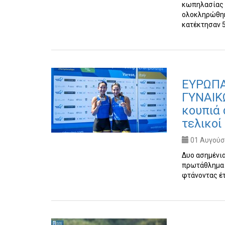
κωπηλασίας 
ολοκληρώθηκε
κατέκτησαν 
ΕΥΡΩΠ
ΓΥΝΑΙΚΩ
κουπιά 
τελικοί
01 Αυγούστ
Δυο ασημένι
πρωτάθλημα Α
φτάνοντας έτ