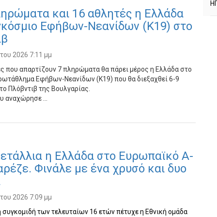
Η
ηρώματα και 16 αθλητές η Ελλάδα
γκόσμιο Εφήβων-Νεανίδων (Κ19) στο
ιβ
ου 2026 7:11 μμ
ς που απαρτίζουν 7 πληρώματα θα πάρει μέρος η Ελλάδα στο
ρωτάθλημα Εφήβων-Νεανίδων (Κ19) που θα διεξαχθεί 6-9
ο Πλόβντιβ της Βουλγαρίας.
ου αναχώρησε …
ετάλλια η Ελλάδα στο Ευρωπαϊκό Α-
αρέζε. Φινάλε με ένα χρυσό και δυο
α
ου 2026 7:09 μμ
 συγκομιδή των τελευταίων 16 ετών πέτυχε η Εθνική ομάδα