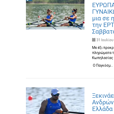
ΕΥΡΩΠ
ΓΥΝΑΙΚΩ
μια σε 
την ΕΡΤ
Σαββατ
31 Ιουλίου
Με έξι προκρ
πληρώματα τ
Κωπηλασίας Α
Ο Παγκόσμ…
Ξεκινάε
Ανδρών
Ελλάδα