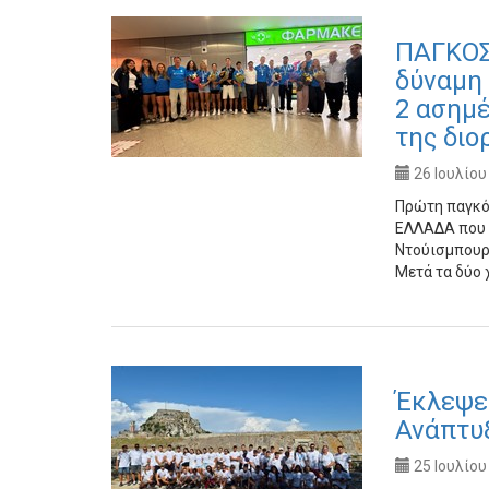
ΠΑΓΚΟΣ
δύναμη 
2 ασημέ
της διο
26 Ιουλίου
Πρώτη παγκό
ΕΛΛΑΔΑ που 
Ντούισμπουργ
Μετά τα δύο 
Έκλεψε 
Ανάπτυ
25 Ιουλίου