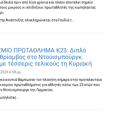
λά δειλά πριν από λίγα χρόνια και πλέον αποτελεί σημείο
 τους μικρούς κι επίδοξους πρωταθλητές της κωπηλασίας
ρι.
amp Ανάπτυξης ολοκληρώνεται στα Γουδιά τ…
ΜΙΟ ΠΡΩΤΑΘΛΗΜΑ Κ23: Διπλό
θρίαμβος στο Ντούισμπούργκ.
με τέσσερις τελικούς τη Κυριακή
 2026 6:58 μμ
υκα κουπιά θάμπωσαν τον πλανήτη σήμερα στην προτελευταία
γκοσμίου πρωταθλήματος για αθλητές κάτω των 23 ετών που
το Ντούισμπουργκ της Γερμανίας.
κωπηλάτες …