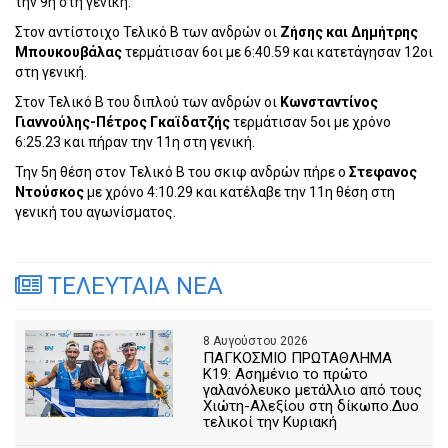
την 9η στη γενική.
Στον αντίστοιχο Τελικό Β των ανδρών οι
Ζήσης και Δημήτρης
Μπουκουβάλας
τερμάτισαν 6οι με 6:40.59 και κατετάγησαν 12οι
στη γενική.
Στον Τελικό Β του διπλού των ανδρών οι
Κωνσταντίνος
Γιαννούλης-Πέτρος Γκαϊδατζής
τερμάτισαν 5οι με χρόνο
6:25.23 και πήραν την 11η στη γενική.
Την 5η θέση στον Τελικό Β του σκιφ ανδρών πήρε ο
Στεφανος
Ντούσκος
με χρόνο 4:10.29 και κατέλαβε την 11η θέση στη
γενική του αγωνίσματος.
ΤΕΛΕΥΤΑΙΑ ΝΕΑ
8 Αυγούστου 2026
ΠΑΓΚΟΣΜΙΟ ΠΡΩΤΑΘΛΗΜΑ
Κ19: Ασημένιο το πρώτο
γαλανόλευκο μετάλλιο από τους
Χιώτη-Αλεξίου στη δίκωπο.Δυο
τελικοί την Κυριακή