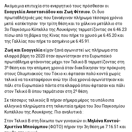
Ακόμα μια επιτυχία στο ενεργητικό τους πρόσθεσαν οι
Ευαγγελία Αναστασιάδου και Ζωή Φίτσιου.
Οι δυο
πρωταθλήτριές μας που ξαναέγιναν πλήρωμα τέσσερα χρόνια
μετά
κατέκτησαν
την τρίτη θέση και το χάλκινο μετάλλιο στο
3ο Παγκόσμιο Κύπελλο της Λουκέρνης τερματίζοντας σε 6:46.23
πίσω από τη βάρκα της Κίνας που πήρε το χρυσό με 6:45.20 και
της Γαλλίας που πήρε το ασημένιο με 6:45.91.
Ζωή και Ευαγγελία
είχαν ξανά αγωνιστεί ως πλήρωμα στα
ελαφρά βάρη το 2020 όταν αγωνίστηκαν στο Ευρωπαϊκό
πρωτάθλημα φτάνοντας μέχρι τον Τελικό Β τερματίζοντας στη
η
3
θέση και την επόμενη χρονιά όταν διεκδίκησαν την πρόκριση
στους Ολυμπιακούς του Τόκιο κι έφτασαν πολύ κοντά χωρίς
τελικά να τα καταφέρουν ενώ την ίδια χρονιά αγωνίστηκαν και
πάλι στο Ευρωπαϊκό πάντα στα ελαφρά όπου έφτασαν και πάλι
η
στον Τελικό Β όπου τερμάτισαν στη 2
θέση.
Σε τέσσερις τελικούς Β πήραν σήμερα μέρος τα υπόλοιπα
ελληνικά πληρώματα στη τελευταία ημέρα του 3ου Παγκοσμίου
Κυπέλλου της Λουκέρνης. Πιο αναλυτικά :
Στον Τελικό Β στη δίκωπο των γυναικών οι
Μηλένα Κοντού-
Χριστίνα Μπούρμπου
(ΦΩΤΟ) πήραν την 3η θέση με 7:16.51 και