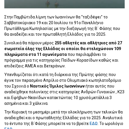
Στην Παμβώτιδα λίμνη των Ιωαννίνων θα “ταξιδέψει” το
Σαββατοκύριακο 19 και 20 Ιουλίου το 91ο Πανελλήνιο
Πρωτάθλημα Κωπηλασίας με την διεξαγωγή της Β΄ Φάσης που
θα αναδείξει και τον πρωταθλητή Ελλάδος για το 2025.
Συνολικά θα πάρουν μέρος
255 αθλητές και αθλήτριες από 27
σωματεία όλης της Ελλάδας οι οποίοι θα στελεχώσουν 109
πληρώματα στα 11 αγωνίσματα
που περιλαμβάνει το
πρόγραμμα για τις κατηγορίες Παίδων-Κορασίδων καθώς και
επιδείξεις ΑΜΕΑ και Βετεράνων.
Υπενθυμίζεται ότι κατά τη διάρκεια της Πρώτης φάσης που
έγινε τον περασμένο Απρίλιο στο Ολυμπιακό κωπηλατοδρόμιο
του Σχοινιά ο
Ναυτικός Όμιλος Ιωαννίνων
ήταν αυτός που
αναδείχθηκε πολυνίκης στις κατηγορίες Ανδρών-Γυναικών , Κ23
και Εφήβων-Νεανίδων κατακτώντας 10 χρυσά μετάλλια 3
ασημένια και 3 χάλκινα.
Την Κυριακή το μεσημέρι μετά την ολοκλήρωση των τελικών θα
αναδειχθεί και ο πρωταθλητής Ελλάδας για το 2025. Αναλυτικά
το έντυπο της Β΄Φάσης μπορείτε να το βρείτε
ΕΔΩ
. Το ωρολόγιο