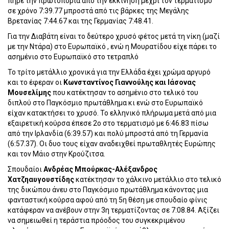
πήρε την πρωτοπορία από την εκκίνηση μέχρι τον τερματισμό
σε χρόνο 7:39.77 μπροστά από τις βάρκες της Μεγάλης
Βρετανίας 7:44.67 και της Γερμανίας 7:48.41.
Για την Διαβάτη είναι το δεύτερο χρυσό φέτος μετά τη νίκη (μαζί
με την Ντάρα) στο Ευρωπαϊκό , ενώ η Μουρατίδου είχε πάρει το
ασημένιο στο Ευρωπαϊκό στο τετραπλό
Το τρίτο μετάλλιο χρονικά για την Ελλάδα έχει χρώμα αργυρό
και το έφεραν οι
Κωνσταντίνος Γιαννούλης και Ιάσονας
Μουσελίμης
που κατέκτησαν το ασημένιο στο τελικό του
διπλού στο Παγκόσμιο πρωτάθλημα κι ενώ στο Ευρωπαϊκό
είχαν κατακτήσει το χρυσό. Το ελληνικό πλήρωμα μετά από μια
εξαιρετική κούρσα έπεσε 2ο στο τερματισμό με 6:46.83 πίσω
από την Ιρλανδία (6:39.57) και πολύ μπροστά από τη Γερμανία
(6:57.37). Οι δυο τους είχαν αναδειχθεί πρωταθλητές Ευρώπης
και τον Μάιο στην Κρούζιτσα.
Σπουδαίοι
Ανδρέας Μπούρκας-Αλέξανδρος
Χατζηαυγουστίδης
κατέκτησαν το χάλκινο μετάλλιο στο τελικό
της δικώπου άνευ στο Παγκόσμιο πρωτάθλημα κάνοντας μια
φανταστική κούρσα αφού από τη 5η θέση με σπουδαίο φίνις
κατάφεραν να ανέβουν στην 3η τερματίζοντας σε 7:08.84. Αξίζει
να σημειωθεί η τεράστια πρόοδος του συγκεκριμένου