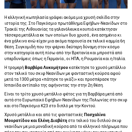
Η ελληνική κωπηλασία γράφει ακόμα μια χρυσή σελίδα στην
ιστορία της. Στο Παγκόσμιο πρωτάθλημα Εφήβων-Νεανίδων στο
Τρακάϊ της Λιθουανίας τα γαλανόλευκα κουπιά κατέκτησαν
τέσσερα μετάλλια εκ των οποίων δυο χρυσά , ένα ασημένιο κι
ένα χάλκινο ενώ είχαν μια ακόμα παρουσία σε τελικό καμμία 6η
θέση. Συγκομιδή που την φέρνει δεύτερη δύναμη στον κόσμο
στην κατηγορία αυτή πίσω από την Βρετανία και μπροστά από
υπερδυνάμεις όπως η Γερμανία , οι ΗΠΑ, η Ρουμανία και η Ιταλία.
Η τρομερή
Βαρβάρα Λυκομήτρου
κατέκτησε το χρυσό μετάλλιο
στον τελικό του σκιφ Νεανίδων με φανταστική κούρσα αφού
μετά τα 1300 μέτρα «πάτησε το γκάζι» και προσπέρασε την
Ισπανίδα αντίπαλο της αφήνοντας την στην 2η θέση.
Είναι το τρίτο χρυσό μετάλλιο φέτος για τη Βαρβάρα μετά από
αυτά στο Ευρωπαϊκό Εφήβων-Νεανίδων της Πολωνίας στο σκιφ
και στο Παγκόσμιο Κ23 στο διπλό με την Κοντού.
Χρυσό μετάλλιο και από τις φανταστικές
Πασχαλίνα
Μουρατίδου και Ελένη Διαβάτη
στο τελικό του διπλού σκιφ
νεανίδων με μια μοναδική κούρσα από το ελληνικό πλήρωμα που