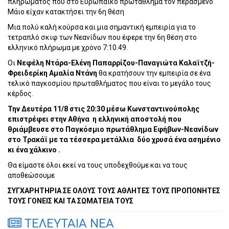
πληρώματος που στο Ευρωπαϊκό πρωτάθλημα τον περασμένο
Μάιο είχαν κατακτήσει την 6η θέση
Μια πολύ καλή κούρσα και μια σημαντική εμπειρία για το
τετραπλό σκιφ των Νεανίδων που έφερε την 6η θέση στο
ελληνικό πλήρωμα με χρόνο 7:10.49.
Οι
Νεφέλη Ντάρα-Ελένη Παπαρρίζου-Παναγιώτα Καλαϊτζή-
Φρειδερίκη Αμαλία Ντάνη
θα κρατήσουν την εμπειρία σε ένα
τελικό παγκοσμίου πρωταθλήματος που είναι το μεγάλο τους
κέρδος.
Την Δευτέρα 11/8 στις 20:30 μέσω Κωνσταντινούπολης
επιστρέφει στην Αθήνα η ελληνική αποστολή που
θριάμβευσε στο Παγκόσμιο πρωτάθλημα Εφήβων-Νεανίδων
στο Τρακάϊ με τα τέσσερα μετάλλια δύο χρυσά ένα ασημένιο
κι ένα χάλκινο .
Θα είμαστε όλοι εκεί να τους υποδεχθούμε και να τους
αποθεώσουμε
ΣΥΓΧΑΡΗΤΗΡΙΑ ΣΕ ΟΛΟΥΣ ΤΟΥΣ ΑΘΛΗΤΕΣ ΤΟΥΣ ΠΡΟΠΟΝΗΤΕΣ
ΤΟΥΣ ΓΟΝΕΙΣ ΚΑΙ ΤΑ ΣΩΜΑΤΕΙΑ ΤΟΥΣ
ΤΕΛΕΥΤΑΙΑ ΝΕΑ