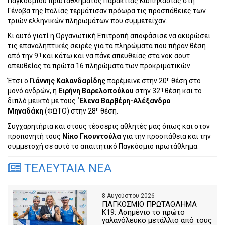
Παγκοσμίου πρωταθλήματος Παράκτιας Κωπηλασίας στη
Γένοβα της Ιταλίας τερμάτισαν πρόωρα τις προσπάθειες των
τριών ελληνικών πληρωμάτων που συμμετείχαν.
Κι αυτό γιατί η Οργανωτική Επιτροπή αποφάσισε να ακυρώσει
τις επαναληπτικές σειρές για τα πληρώματα που πήραν θέση
η
από την 9
και κάτω και να πάνε απευθείας στα νοκ αουτ
απευθείας τα πρώτα 16 πληρώματα των προκριματικών.
η
Έτσι ο
Γιάννης Καλανδαρίδης
παρέμεινε στην 20
θέση στο
η
μονό ανδρών, η
Ειρήνη Βαρελοπούλου
στην 32
θέση και το
διπλό μεικτό με τους
Έλενα Βαρβέρη-Αλέξανδρο
η
Μηναδάκη
(ΦΩΤΟ) στην 28
θέση.
Συγχαρητήρια και στους τέσσερις αθλητές μας όπως και στον
προπονητή τους
Νίκο Γκουντούλα
για την προσπάθεια και την
συμμετοχή σε αυτό το απαιτητικό Παγκόσμιο πρωτάθλημα.
ΤΕΛΕΥΤΑΙΑ ΝΕΑ
8 Αυγούστου 2026
ΠΑΓΚΟΣΜΙΟ ΠΡΩΤΑΘΛΗΜΑ
Κ19: Ασημένιο το πρώτο
γαλανόλευκο μετάλλιο από τους