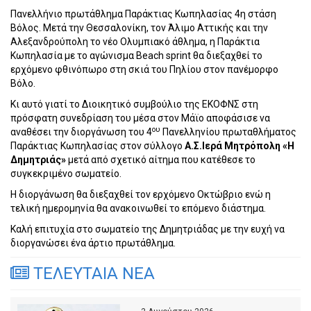
Πανελλήνιο πρωτάθλημα Παράκτιας Κωπηλασίας 4η στάση
Βόλος. Μετά την Θεσσαλονίκη, τον Άλιμο Αττικής και την
Αλεξανδρούπολη το νέο Ολυμπιακό άθλημα, η Παράκτια
Κωπηλασία με το αγώνισμα Beach sprint θα διεξαχθεί το
ερχόμενο φθινόπωρο στη σκιά του Πηλίου στον πανέμορφο
Βόλο.
Κι αυτό γιατί το Διοικητικό συμβούλιο της ΕΚΟΦΝΣ στη
πρόσφατη συνεδρίαση του μέσα στον Μάϊο αποφάσισε να
ου
αναθέσει την διοργάνωση του 4
Πανελληνίου πρωταθλήματος
Παράκτιας Κωπηλασίας στον σύλλογο
Α.Σ.Ιερά Μητρόπολη «Η
Δημητριάς»
μετά από σχετικό αίτημα που κατέθεσε το
συγκεκριμένο σωματείο.
Η διοργάνωση θα διεξαχθεί τον ερχόμενο Οκτώβριο ενώ η
τελική ημερομηνία θα ανακοινωθεί το επόμενο διάστημα.
Καλή επιτυχία στο σωματείο της Δημητριάδας με την ευχή να
διοργανώσει ένα άρτιο πρωτάθλημα.
ΤΕΛΕΥΤΑΙΑ ΝΕΑ