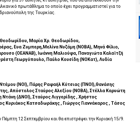
νόβιο για 37 αθλητές κι αθλήτριες που θα αποτελέσουν την
λκανικό πρωτάθλημα το οποίο έχει προγραμματιστεί για το
δριανούπολη της Τουρκίας.
 Θεοδωρίδου, Μαρία Χρ. Θεοδωρίδου,
έρας, Ευα Ζυμπερη,Μελίνα Νυζάμη (ΝΟΒΑ), Μηνά Φίλιο,
Μαρουσο (ΟΕΑΝΑΒ), Ιωάννη Μαλιούφα, Παναγιώτα Καλαϊτζή
 Ορέστη Γεωργόπουλο, Παύλο Κουσίδη (ΝΟΚατ), Λυδία
Ντέμου (ΝΟΙ), Πάρης Ραφαήλ Κότσιας (ΠΝΟΙ),Θανάσης
ώτης, Απόστολος Σταύρος Αλεξίου (ΝΟΒΑ), Στέλλα Καρυώτη
 Ντάνη (ΔΝΟΙ), Σταύρος Λιγγερίδης , Χρήστος
ος Κυριάκος Κατσαδωράκης , Γιώργος Γιαννάκαρος , Τάσος
 Πέμπτη 12 Σεπτεμβρίου και θα επιστρέψει την Κυριακή 15/9.