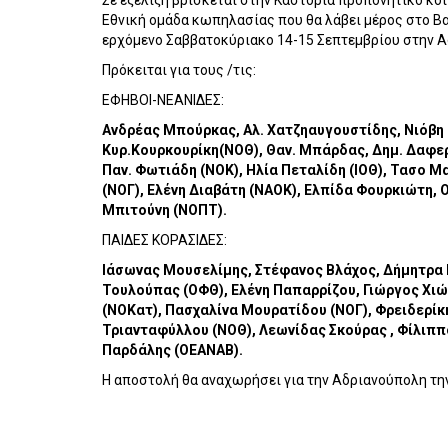
Σε εξέλιξη βρίσκεται στην Καστοριά προπονητικό κοι
Εθνική ομάδα κωπηλασίας που θα λάβει μέρος στο Βα
ερχόμενο Σαββατοκύριακο 14-15 Σεπτεμβρίου στην Α
Πρόκειται για τους /τις:
ΕΦΗΒΟΙ-ΝΕΑΝΙΔΕΣ:
Ανδρέας Μπούρκας, Αλ. Χατζηαυγουστίδης, Νιόβη
Κυρ.Κουρκουρίκη(ΝΟΘ), Θαν. Μπάρδας, Δημ. Δαφερ
Παν. Φωτιάδη (ΝΟΚ), Ηλία Πεταλίδη (ΙΟΘ), Τασο 
(ΝΟΓ), Ελένη Διαβάτη (ΝΑΟΚ), Ελπίδα Φουρκιώτη,
Μπιτούνη (ΝΟΠΤ).
ΠΑΙΔΕΣ ΚΟΡΑΣΙΔΕΣ:
Ιάσωνας Μουσελίμης, Στέφανος Βλάχος, Δήμητρα 
Τουλούπας (ΟΦΘ), Ελένη Παπαρρίζου, Γιώργος Χι
(ΝΟΚατ), Πασχαλίνα Μουρατίδου (ΝΟΓ), Φρειδερίκη
Τριανταφύλλου (ΝΟΘ), Λεωνίδας Σκούρας , Φίλιππ
Παρδάλης (ΟΕΑΝΑΒ).
Η αποστολή θα αναχωρήσει για την Αδριανούπολη την