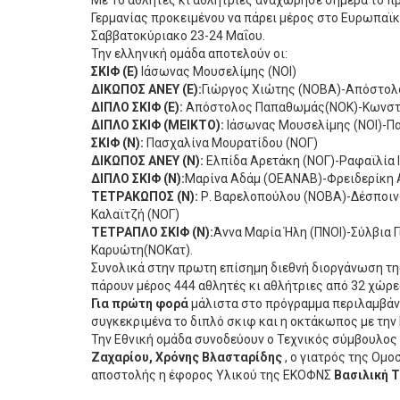
Με 16 αθλητές κι αθλήτριες αναχώρησε σήμερα το π
Γερμανίας προκειμένου να πάρει μέρος στο Ευρωπαϊ
Σαββατοκύριακο 23-24 Μαΐου.
Την ελληνική ομάδα αποτελούν οι:
ΣΚΙΦ (Ε)
Ιάσωνας Μουσελίμης (ΝΟΙ)
ΔΙΚΩΠΟΣ ΑΝΕΥ (Ε):
Γιώργος Χιώτης (ΝΟΒΑ)-Απόστολ
ΔΙΠΛΟ ΣΚΙΦ (Ε):
Απόστολος Παπαθωμάς(ΝΟΚ)-Κωνστα
ΔΙΠΛΟ ΣΚΙΦ (ΜΕΙΚΤΟ):
Ιάσωνας Μουσελίμης (ΝΟΙ)-Π
ΣΚΙΦ (Ν):
Πασχαλίνα Μουρατίδου (ΝΟΓ)
ΔΙΚΩΠΟΣ ΑΝΕΥ (Ν):
Ελπίδα Αρετάκη (ΝΟΓ)-Ραφαϊλία
ΔΙΠΛΟ ΣΚΙΦ (Ν):
Μαρίνα Αδάμ (ΟΕΑΝΑΒ)-Φρειδερίκη 
ΤΕΤΡΑΚΩΠΟΣ (Ν):
Ρ. Βαρελοπούλου (ΝΟΒΑ)-Δέσποιν
Καλαϊτζή (ΝΟΓ)
ΤΕΤΡΑΠΛΟ ΣΚΙΦ (Ν):
Άννα Μαρία Ήλη (ΠΝΟΙ)-Σύλβια 
Καρυώτη(ΝΟΚατ).
Συνολικά στην πρωτη επίσημη διεθνή διοργάνωση τη
πάρουν μέρος 444 αθλητές κι αθλήτριες από 32 χώρε
Για πρώτη φορά
μάλιστα στο πρόγραμμα περιλαμβάνο
συγκεκριμένα το διπλό σκιφ και η οκτάκωπος με την 
Την Εθνική ομάδα συνοδεύουν ο Τεχνικός σύμβουλος
Ζαχαρίου, Χρόνης Βλασταρίδης
, ο γιατρός της Ομ
αποστολής η έφορος Υλικού της ΕΚΟΦΝΣ
Βασιλική 