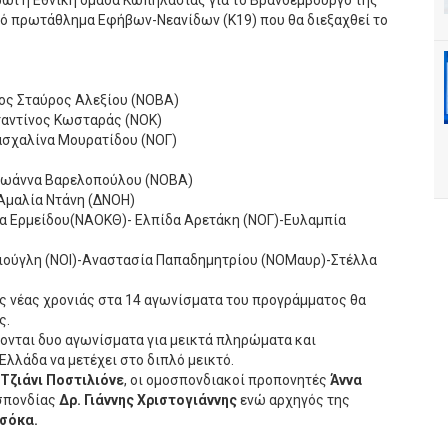
ρωί η Εθνική ομάδα Κωπηλασίας για το Βρανδεμβούργο της
κό πρωτάθλημα Εφήβων-Νεανίδων (K19) που θα διεξαχθεί το
ος Σταύρος Αλεξίου (ΝΟΒΑ)
ντίνος Κωσταράς (ΝΟΚ)
ασχαλίνα Μουρατίδου (ΝΟΓ)
 Ιωάννα Βαρελοπούλου (ΝΟΒΑ)
Αμαλία Ντάνη (ΔΝΟΗ)
α Ερμείδου(ΝΑΟΚΘ)- Ελπίδα Αρετάκη (ΝΟΓ)-Ευλαμπία
Γιούγλη (ΝΟΙ)-Αναστασία Παπαδημητρίου (ΝΟΜαυρ)-Στέλλα
ς νέας χρονιάς στα 14 αγωνίσματα του προγράμματος θα
ς.
νται δυο αγωνίσματα για μεικτά πληρώματα και
Ελλάδα να μετέχει στο διπλό μεικτό.
Τζιάνι Ποστιλιόνε
, οι ομοσπονδιακοί προπονητές
Άννα
οσπονδίας
Δρ. Γιάννης Χριστογιάννης
ενώ αρχηγός της
Τσόκα.