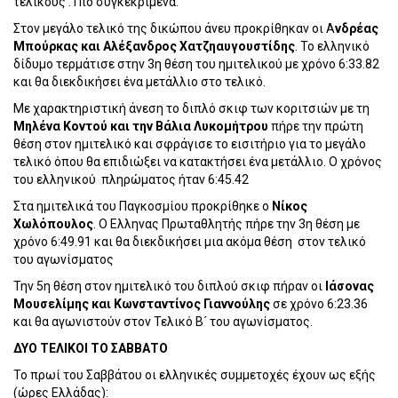
τελικούς . Πιο συγκεκριμένα:
Στον μεγάλο τελικό της δικώπου άνευ προκρίθηκαν οι Α
νδρέας
Μπούρκας και Αλέξανδρος Χατζηαυγουστίδης
. Το ελληνικό
δίδυμο τερμάτισε στην 3η θέση του ημιτελικού με χρόνο 6:33.82
και θα διεκδικήσει ένα μετάλλιο στο τελικό.
Με χαρακτηριστική άνεση το διπλό σκιφ των κοριτσιών με τη
Μηλένα Κοντού και την Βάλια Λυκομήτρου
πήρε την πρώτη
θέση στον ημιτελικό και σφράγισε το εισιτήριο για το μεγάλο
τελικό όπου θα επιδιώξει να κατακτήσει ένα μετάλλιο. Ο χρόνος
του ελληνικού πληρώματος ήταν 6:45.42
Στα ημιτελικά του Παγκοσμίου προκρίθηκε ο
Νίκος
Χωλόπουλος
. Ο Ελληνας Πρωταθλητής πήρε την 3η θέση με
χρόνο 6:49.91 και θα διεκδικήσει μια ακόμα θέση στον τελικό
του αγωνίσματος
Την 5η θέση στον ημιτελικό του διπλού σκιφ πήραν οι
Ιάσονας
Μουσελίμης και Κωνσταντίνος Γιαννούλης
σε χρόνο 6:23.36
και θα αγωνιστούν στον Τελικό Β´ του αγωνίσματος.
ΔΥΟ ΤΕΛΙΚΟΙ ΤΟ ΣΑΒΒΑΤΟ
To πρωί του Σαββάτου οι ελληνικές συμμετοχές έχουν ως εξής
(ώρες Ελλάδας):