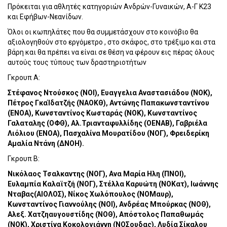
Πρόκειται για αθλητές κατηγοριών Ανδρών-Γυναικών, Α-Γ Κ23
και Εφήβων-Νεανίδων.
Όλοι οι κωπηλάτες που θα συμμετάσχουν στο κοινόβιο θα
αξιολογηθούν στο εργόμετρο , στο σκάφος, στο τρέξιμο και στα
βάρη και θα πρέπει να είναι σε θέση να φέρουν εις πέρας όλους
αυτούς τους τύπους των δραστηριοτήτων
Γκρουπ Α:
Στέφανος Ντούσκος (ΝΟΙ), Ευαγγελια Αναστασιάδου (ΝΟΚ),
Πέτρος ΓκαΊδατζής (ΝΑΟΚΘ), Αντώνης Παπακωνσταντίνου
(ΕΝΟΑ), Κωνσταντίνος Κωσταράς (ΝΟΚ), Κωνσταντίνος
Γαλαταλης (ΟΦΘ), Αλ.Τριανταφυλλίδης (ΟΕΝΑΒ), Γαβριέλα
Λιόλιου (ΕΝΟΑ), Πασχαλίνα Μουρατίδου (ΝΟΓ), Φρειδερίκη
Αμαλία Ντάνη (ΔΝΟΗ).
Γκρουπ Β:
Νικόλαος Τσαλκαντης (ΝΟΓ), Ανα Μαρία Ηλη (ΠΝΟΙ),
Ευλαμπία Καλαϊτζή (ΝΟΓ), Στέλλα Καρυώτη (ΝΟΚατ), Ιωάννης
Νταβας(ΑΙΟΛΟΣ), Νίκος Χωλόπουλος (ΝΟΜαυρ),
Κωνσταντίνος Γιαννούλης (ΝΟΙ), Ανδρέας Μπούρκας (ΝΟΘ),
Αλεξ. Χατζηαυγουστίδης (ΝΟΘ), Απόστολος Παπαθωμάς
(ΝΟΚ), Χριστίνα Κοκολογιάννη (ΝΟΣουδας), Λυδία Σίκαλου