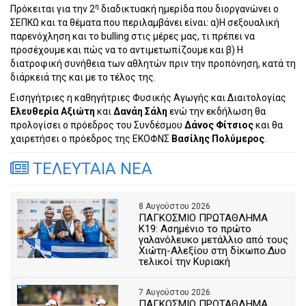
η
Πρόκειται για την 2
διαδικτυακή ημερίδα που διοργανώνει ο
ΣΕΠΚΩ και τα θέματα που περιλαμβάνει είναι: α)Η σεξουαλική
παρενόχληση και το bulling στις μέρες μας, τι πρέπει να
προσέχουμε και πώς να το αντιμετωπίζουμε και β) Η
διατροφική συνήθεια των αθλητών πριν την προπόνηση, κατά τη
διάρκειά της και με το τέλος της.
Εισηγήτριες η καθηγήτριες Φυσικής Αγωγής και Διαιτολογίας
Ελευθερία Αξιώτη
και
Δανάη Σάλη
ενώ την εκδήλωση θα
προλογίσει ο πρόεδρος του Συνδέσμου
Δάνος Φίτσιος
και θα
χαιρετήσει ο πρόεδρος της ΕΚΟΦΝΣ
Βασίλης Πολύμερος
.
ΤΕΛΕΥΤΑΙΑ ΝΕΑ
8 Αυγούστου 2026
ΠΑΓΚΟΣΜΙΟ ΠΡΩΤΑΘΛΗΜΑ
Κ19: Ασημένιο το πρώτο
γαλανόλευκο μετάλλιο από τους
Χιώτη-Αλεξίου στη δίκωπο.Δυο
τελικοί την Κυριακή
7 Αυγούστου 2026
ΠΑΓΚΟΣΜΙΟ ΠΡΩΤΑΘΛΗΜΑ