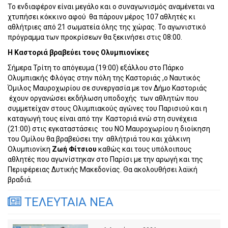
Το ενδιαφέρον είναι μεγάλο και ο συναγωνισμός αναμένεται να
χτυπήσει κόκκινο αφού
θα πάρουν μέρος 107 αθλητές κι
αθλήτριες από 21 σωματεία όλης της χώρας. Το αγωνιστικό
πρόγραμμα των προκρίσεων θα ξεκινήσει στις 08:00.
Η Καστοριά βραβεύει τους Ολυμπιονίκες
Σήμερα Τρίτη το απόγευμα (19:00) εξάλλου στο Πάρκο
Ολυμπιακής Φλόγας στην πόλη της Καστοριάς ,ο Ναυτικός
Όμιλος Μαυροχωρίου σε συνεργασία με τον Δήμο Καστοριάς
έχουν οργανώσει εκδήλωση υποδοχής
των αθλητών που
συμμετείχαν στους Ολυμπιακούς αγώνες του Παρισιού και η
καταγωγή τους είναι από την
Καστοριά ενώ στη συνέχεια
(21:00) στις εγκαταστάσεις
του ΝΟ Μαυροχωρίου η διοίκηση
του Ομίλου θα βραβεύσει την
αθλήτριά του και χάλκινη
Ολυμπιονίκη
Ζωή Φίτσιου
καθώς και τους υπόλοιπους
αθλητές που αγωνίστηκαν στο Παρίσι με την αρωγή και της
Περιφέρειας Δυτικής Μακεδονίας. Θα ακολουθήσει λαϊκή
βραδιά.
ΤΕΛΕΥΤΑΙΑ ΝΕΑ