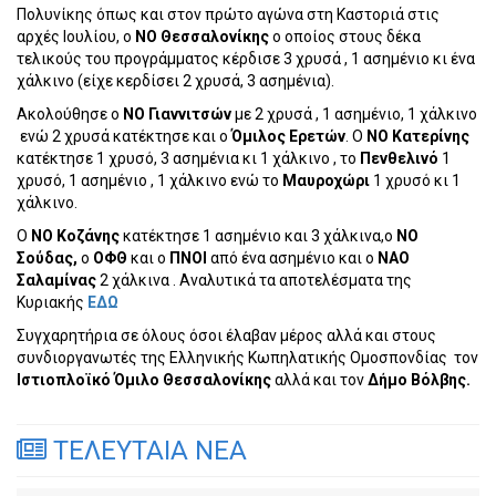
Πολυνίκης όπως και στον πρώτο αγώνα στη Καστοριά στις
αρχές Ιουλίου, ο
ΝΟ Θεσσαλονίκης
ο οποίος στους δέκα
τελικούς του προγράμματος κέρδισε 3 χρυσά , 1 ασημένιο κι ένα
χάλκινο (είχε κερδίσει 2 χρυσά, 3 ασημένια).
Ακολούθησε ο
ΝΟ Γιαννιτσών
με 2 χρυσά , 1 ασημένιο, 1 χάλκινο
ενώ 2 χρυσά κατέκτησε και ο
Όμιλος Ερετών
. Ο
ΝΟ Κατερίνης
κατέκτησε 1 χρυσό, 3 ασημένια κι 1 χάλκινο , το
Πενθελινό
1
χρυσό, 1 ασημένιο , 1 χάλκινο ενώ το
Μαυροχώρι
1 χρυσό κι 1
χάλκινο.
Ο
ΝΟ Κοζάνης
κατέκτησε 1 ασημένιο και 3 χάλκινα,o
NO
Σούδας,
ο
ΟΦΘ
και ο
ΠΝΟΙ
από ένα ασημένιο και ο
ΝΑΟ
Σαλαμίνας
2 χάλκινα . Αναλυτικά τα αποτελέσματα της
Κυριακής
ΕΔΩ
Συγχαρητήρια σε όλους όσοι έλαβαν μέρος αλλά και στους
συνδιοργανωτές της Ελληνικής Κωπηλατικής Ομοσπονδίας
τον
Ιστιοπλοϊκό Όμιλο Θεσσαλονίκης
αλλά και τον
Δήμο Βόλβης.
ΤΕΛΕΥΤΑΙΑ ΝΕΑ