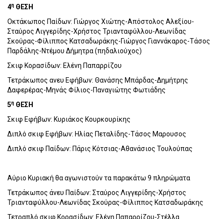
η
4
ΘΕΣΗ
Οκτάκωπος Παίδων: Γιώργος Χιώτης-Απόστολος Αλεξίου-
Σταύρος Λιγγερίδης-Χρήστος Τριανταφύλλου-Λεωνίδας
Σκούρας-Φίλιππος Κατσαδωράκης-Γιώργος Γιαννάκαρος-Τάσος
Παρδάλης-Ντέμου Δήμητρα (πηδαλιούχος)
Σκιφ Κορασίδων: Ελένη Παπαρρίζου
Τετράκωπος ανευ Εφήβων: Θανάσης Μπάρδας-Δημήτρης
Δαφερέρας-Μηνάς Φίλιος-Παναγιώτης Φωτιάδης
η
5
ΘΕΣΗ
Σκιφ Εφήβων: Κυριάκος Κουρκουρίκης
Διπλό σκιφ Εφήβων: Ηλίας Πεταλίδης-Τάσος Μαρουσος
Διπλό σκιφ Παίδων: Πάρις Κότσιας-Αθανάσιος Τουλούπας
Αύριο Κυριακή θα αγωνιστούν τα παρακάτω 9 πληρώματα
Τετράκωπος άνευ Παίδων: Σταύρος Λιγγερίδης-Χρήστος
Τριανταφύλλου-Λεωνίδας Σκούρας-Φίλιππος Κατσαδωράκης
Τετραπλό σκιφ Κορασίδων: Ελένη Παπαρρίζου-Στέλλα