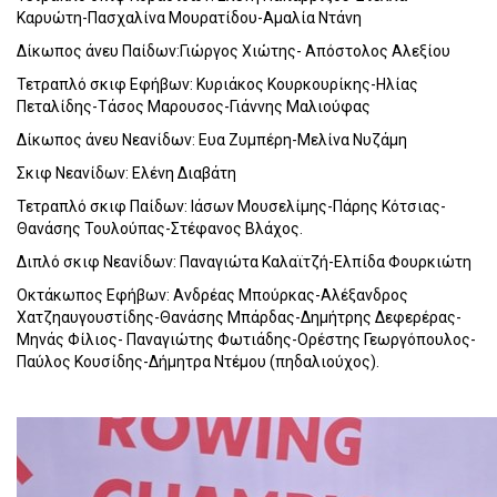
Καρυώτη-Πασχαλίνα Μουρατίδου-Αμαλία Ντάνη
Δίκωπος άνευ Παίδων:Γιώργος Χιώτης- Απόστολος Αλεξίου
Τετραπλό σκιφ Εφήβων: Κυριάκος Κουρκουρίκης-Ηλίας
Πεταλίδης-Τάσος Μαρουσος-Γιάννης Μαλιούφας
Δίκωπος άνευ Νεανίδων: Ευα Ζυμπέρη-Μελίνα Νυζάμη
Σκιφ Νεανίδων: Ελένη Διαβάτη
Τετραπλό σκιφ Παίδων: Ιάσων Μουσελίμης-Πάρης Κότσιας-
Θανάσης Τουλούπας-Στέφανος Βλάχος.
Διπλό σκιφ Νεανίδων: Παναγιώτα Καλαϊτζή-Ελπίδα Φουρκιώτη
Οκτάκωπος Εφήβων: Ανδρέας Μπούρκας-Αλέξανδρος
Χατζηαυγουστίδης-Θανάσης Μπάρδας-Δημήτρης Δεφερέρας-
Μηνάς Φίλιος- Παναγιώτης Φωτιάδης-Ορέστης Γεωργόπουλος-
Παύλος Κουσίδης-Δήμητρα Ντέμου (πηδαλιούχος).