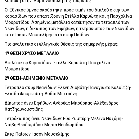
Κυριακή στην Αδριανούπολη της Τουρκίας.
Ο
Εθνικός ύμνος ακούστηκε
προς τιμήν του διπλού σκιφ των
κορασίδων που απαρτίζουν η Στέλλα Καρυώτη και η Πασχαλίνα
Μουρατίδου. Ασημένια μετάλλια κατέκτησαν το τετραπλό των
Νεανίδων, η δίκωπος των Εφήβων, η τετράκωπος των Νεανίδων
και ο Ιάσων Μουσελίμης στο σκιφ Παίδων
Πιο αναλυτικά οι ελληνικές θέσεις της σημερινής μέρας:
η
1
ΘΕΣΗ ΧΡΥΣΟ ΜΕΤΑΛΛΙΟ
Διπλό σκιφ Κορασίδων: Στέλλα Καρυώτη-Πασχαλίνα
Μουρατίδου
η
2
ΘΕΣΗ-ΑΣΗΜΕΝΙΟ ΜΕΤΑΛΛΙΟ
Τετραπλό σκιφ Νεανίδων: Ελένη Διαβάτη-Παναγιώτα Καλαϊτζή-
Ελπίδα Φουρκιώτη-Λυδία Μπιτούνη
Δίκωπος άνευ Εφήβων: Ανδρέας Μπούρκας-Αλέξανδρος
Χατζηαυγουστίδης
Τετράκωπος άνευ Νεανίδων: Εύα Ζυμπέρη-Μελίνα Νυζάμη-
Νιόβη Θεοδωρίδου-Μαρία Θεοδωρίδου
Σκιφ Παίδων: Ιάσον Μουσελίμης