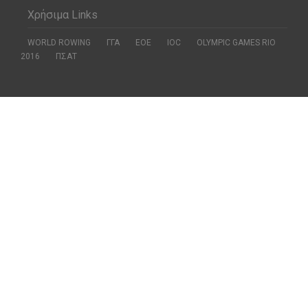
Χρήσιμα Links
WORLD ROWING
ΓΓΑ
ΕΟΕ
ΙΟC
OLYMPIC GAMES RIO
2016
ΠΣΑΤ