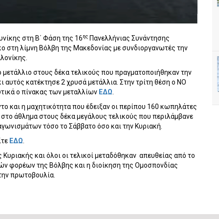
ης
νίκης στη Β΄ Φάση της 16
Πανελλήνιας Συνάντησης
ο στη λίμνη Βόλβη της Μακεδονίας με συνδιοργανωτές την
λονίκης.
ο μετάλλιο στους δέκα τελικούς που πραγματοποιήθηκαν την
ι αυτός κατέκτησε 2 χρυσά μετάλλια. Στην τρίτη θέση ο ΝΟ
λυτικά ο πίνακας των μεταλλίων
ΕΔΩ
.
το και η μαχητικότητα που έδειξαν οι περίπου 160 κωπηλάτες
 στο άθλημα στους δέκα μεγάλους τελικούς που περιλάμβανε
αγωνισμάτων τόσο το Σάββατο όσο και την Κυριακή.
ίτε
ΕΔΩ
.
ς Κυριακής και όλοι οι τελικοί μεταδόθηκαν
απευθείας από το
ν φορέων της Βόλβης και η διοίκηση της Ομοσπονδίας
 την πρωτοβουλία.