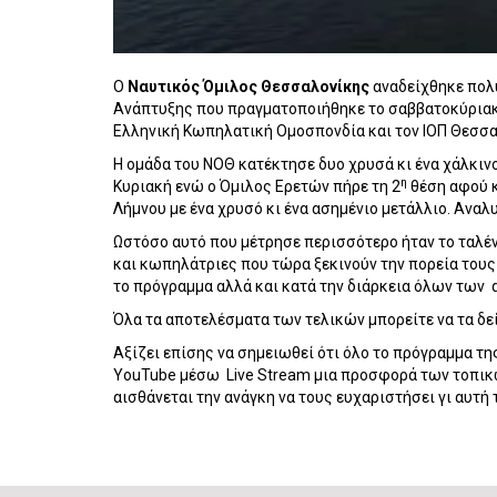
Ο
Ναυτικός Όμιλος Θεσσαλονίκης
αναδείχθηκε πολυ
Ανάπτυξης που πραγματοποιήθηκε το σαββατοκύριακ
Ελληνική Κωπηλατική Ομοσπονδία και τον ΙΟΠ Θεσσα
Η ομάδα του ΝΟΘ κατέκτησε δυο χρυσά κι ένα χάλκιν
η
Κυριακή ενώ ο Όμιλος Ερετών πήρε τη 2
θέση αφού κ
Λήμνου με ένα χρυσό κι ένα ασημένιο μετάλλιο. Ανα
Ωστόσο αυτό που μέτρησε περισσότερο ήταν το ταλέν
και κωπηλάτριες που τώρα ξεκινούν την πορεία τους
το πρόγραμμα αλλά και κατά την διάρκεια όλων των
Όλα τα αποτελέσματα των τελικών μπορείτε να τα δε
Αξίζει επίσης να σημειωθεί ότι όλο το πρόγραμμα τη
YouTube
μέσω
Live
Stream
μια προσφορά των τοπικώ
αισθάνεται την ανάγκη να τους ευχαριστήσει γι αυτή