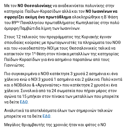
Με τον
ΝΟ Θεσσαλονίκης
να αναδεικνύεται πολυνίκης στην
κατηγορία
Παίδων-Κορασίδων αλλά και τον
ΝΟ Ιωαννίνων να
σφραγίζει ακόμη ένα πρωτάθλημα
ολοκληρώθηκε η Β΄Φάση
ου
του 89
Πανελληνίου πρωταθλήματος Κωπηλασίας στην πολύ
όμορφη Παμβώτιδα λίμνη των Ιωαννίνων.
Στους 12 τελικούς του προγράμματος της Κυριακής έγιναν
σπουδαίες κούρσες με πρωταγωνιστές τα πληρώματα του ΝΟΘ
και του «οικοδεσπότη» ΝΟΙ με τους Θεσσαλονικείς τελικά να
η
κατακτούν την 1
θέση στον πίνακα μεταλλίων της κατηγορίας
Παίδων-Κορασίδων για ένα ασημένιο παραπάνω από τους
Γιαννιώτες.
Πιο συγκεκριμένα ο ΝΟΘ κατέκτησε 3 χρυσά 2 ασημένια κι ένα
χάλκινο ενώ ο ΝΟΙ 3 χρυσά 1 ασημένιο και 2 χάλκινα. Πολύ κοντά
και ο ΝΟΒόλου & «Αργοναύτες» που κατέκτησε 2 χρυσά κι ένα
χάλκινο. Συνολικά από τα 24 σωματεία που πήραν μέρος στον
αγώνα τα 15 μπήκαν στον πίνακα των μεταλλίων που μπορείτε
να δείτε
ΕΔΩ
.
Αναλυτικά τα αποτελέσματα όλων των σημερινών τελικών
μπορείτε να τα δείτε
ΕΔΩ
.
Μεγάλος θριαμβευτής της χρονιάς ήταν και φέτος ο ΝΟ