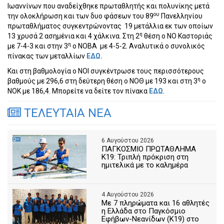
Ιωαννίνων που αναδείχθηκε πρωταθλητής και πολυνίκης μετά
ου
την ολοκλήρωση και των δυο φάσεων του 89
Πανελληνίου
πρωταθλήματος συγκεντρώνοντας
19 μετάλλια εκ των οποίων
η
13 χρυσά 2 ασημένια και 4 χάλκινα. Στη 2
θέση ο ΝΟ Καστοριάς
η
με 7-4-3 και στην 3
ο ΝΟΒΑ
με 4-5-2. Αναλυτικά ο συνολικός
πίνακας των μεταλλίων
ΕΔΩ.
Και στη βαθμολογία ο ΝΟΙ συγκέντρωσε τους περισσότερους
η
βαθμούς με 296,6 στη δεύτερη θέση ο ΝΟΘ με 193 και στη 3
ο
ΝΟΚ με 186,4. Μπορείτε να δείτε τον πίνακα
ΕΔΩ
.
ΤΕΛΕΥΤΑΙΑ ΝΕΑ
6 Αυγούστου 2026
ΠΑΓΚΟΣΜΙΟ ΠΡΩΤΑΘΛΗΜΑ
Κ19: Τριπλή πρόκριση στη
ημιτελικά με το καλημέρα
4 Αυγούστου 2026
Με 7 πληρώματα και 16 αθλητές
η Ελλάδα στο Παγκόσμιο
Εφήβων-Νεανίδων (Κ19) στο