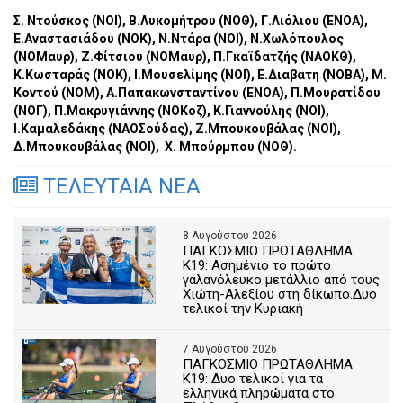
Σ. Ντούσκος (ΝΟΙ), Β.Λυκομήτρου (ΝΟΘ), Γ.Λιόλιου (ΕΝΟΑ),
Ε.Αναστασιάδου (ΝΟΚ), Ν.Ντάρα (ΝΟΙ), Ν.Χωλόπουλος
(ΝΟΜαυρ), Ζ.Φίτσιου (ΝΟΜαυρ), Π.Γκαϊδατζής (ΝΑΟΚΘ),
Κ.Κωσταράς (ΝΟΚ), Ι.Μουσελίμης (ΝΟΙ), Ε.Διαβατη (ΝΟΒΑ), Μ.
Κοντού (ΝΟΜ), Α.Παπακωνσταντίνου (ΕΝΟΑ), Π.Μουρατίδου
(ΝΟΓ), Π.Μακρυγιάννης (ΝΟΚοζ), Κ.Γιαννούλης (ΝΟΙ),
Ι.Καμαλεδάκης (ΝAOΣούδας), Ζ.Μπουκουβάλας (ΝΟΙ),
Δ.Μπουκουβάλας (ΝΟΙ), Χ. Μπούρμπου (ΝΟΘ).
ΤΕΛΕΥΤΑΙΑ ΝΕΑ
8 Αυγούστου 2026
ΠΑΓΚΟΣΜΙΟ ΠΡΩΤΑΘΛΗΜΑ
Κ19: Ασημένιο το πρώτο
γαλανόλευκο μετάλλιο από τους
Χιώτη-Αλεξίου στη δίκωπο.Δυο
τελικοί την Κυριακή
7 Αυγούστου 2026
ΠΑΓΚΟΣΜΙΟ ΠΡΩΤΑΘΛΗΜΑ
Κ19: Δυο τελικοί για τα
ελληνικά πληρώματα στο