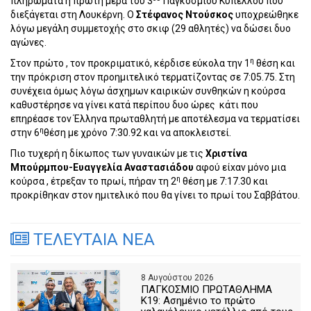
πληρώματα η πρώτη μέρα του 3
Παγκοσμίου Κυπέλλου που
διεξάγεται στη Λουκέρνη. Ο
Στέφανος Ντούσκος
υποχρεώθηκε
λόγω μεγάλη συμμετοχής στο σκιφ (29 αθλητές) να δώσει δυο
αγώνες.
η
Στον πρώτο , τον προκριματικό, κέρδισε εύκολα την 1
θέση και
την πρόκριση στον προημιτελικό τερματίζοντας σε 7:05.75. Στη
συνέχεια όμως λόγω άσχημων καιρικών συνθηκών η κούρσα
καθυστέρησε να γίνει κατά περίπου δυο ώρες
κάτι που
επηρέασε τον Έλληνα πρωταθλητή με αποτέλεσμα να τερματίσει
η
στην 6
θέση με χρόνο 7:30.92 και να αποκλειστεί.
Πιο τυχερή η δίκωπος των γυναικών με τις
Χριστίνα
Μπούρμπου-Ευαγγελία Αναστασιάδου
αφού είxαν μόνο μια
η
κούρσα , έτρεξαν το πρωί, πήραν τη 2
θέση με 7:17.30 και
προκρίθηκαν στον ημιτελικό που θα γίνει το πρωί του Σαββάτου.
ΤΕΛΕΥΤΑΙΑ ΝΕΑ
8 Αυγούστου 2026
ΠΑΓΚΟΣΜΙΟ ΠΡΩΤΑΘΛΗΜΑ
Κ19: Ασημένιο το πρώτο