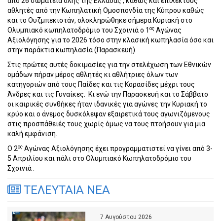
από 26 σωματεία όλης της Ελλάδας , καθώς και επίλεκτους
αθλητές από την Κωπηλατική Ομοσπονδία της Κύπρου καθώς
και το Ουζμπεκιστάν, ολοκληρώθηκε σήμερα Κυριακή στο
ος
Ολυμπιακό κωπηλατοδρόμιο του Σχοινιά ο 1
Αγώνας
Αξιολόγησης για το 2026 τόσο στην κλασική κωπηλασία όσο και
στην παράκτια
κωπηλασία (Παρασκευή).
Στις πρώτες αυτές δοκιμασίες για την στελέχωση των Εθνικών
ομάδων πήραν μέρος αθλητές κι αθλήτριες όλων των
κατηγοριών από τους Παίδες και τις Κορασίδες μέχρι τους
Άνδρες και τις Γυναίκες.
Κι ενώ την Παρασκευή και το Σάββατο
οι καιρικές συνθήκες ήταν ιδανικές για αγώνες την Κυριακή το
κρύο και ο άνεμος δυσκόλεψαν εξαιρετικά τους αγωνιζόμενους
στις προσπάθειές τους χωρίς όμως να τους πτοήσουν για μια
καλή εμφάνιση.
ος
Ο 2
Αγώνας Αξιολόγησης έχει προγραμματιστεί να γίνει από 3-
5 Απριλίου και πάλι στο Ολυμπιακό Κωπηλατοδρόμιο του
Σχοινιά .
ΤΕΛΕΥΤΑΙΑ ΝΕΑ
7 Αυγούστου 2026