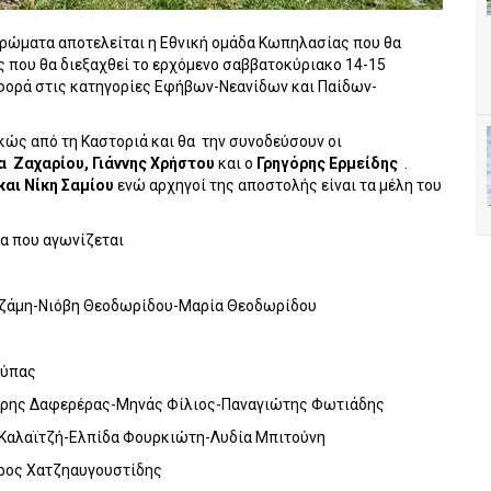
ηρώματα αποτελείται η Εθνική ομάδα Κωπηλασίας που θα
που θα διεξαχθεί το ερχόμενο σαββατοκύριακο 14-15
φορά στις κατηγορίες Εφήβων-Νεανίδων και Παίδων-
κώς από τη Καστοριά και θα
την συνοδεύσουν οι
α Ζαχαρίου, Γιάννης Χρήστου
και ο
Γρηγόρης Ερμείδης
.
αι Νίκη Σαμίου
ενώ αρχηγοί της αποστολής είναι τα μέλη του
ρα που αγωνίζεται
υζάμη-Νιόβη Θεοδωρίδου-Μαρία Θεοδωρίδου
ούπας
ρης Δαφερέρας-Μηνάς Φίλιος-Παναγιώτης Φωτιάδης
 Καλαϊτζή-Ελπίδα Φουρκιώτη-Λυδία Μπιτούνη
ρος Χατζηαυγουστίδης