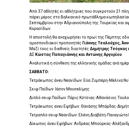
Από 37 αθλητές κι αθλήτριες που συγκροτούν 21 πλ
πάρει μέρος στο Βαλκανικό πρωτάθλημα κωπηλασίας 
Σεπτεμβρίου στην Αδριανούπολη της Τουρκίας και α
Κορασίδων.
Η αποστολή θα αναχωρήσει το πρωί της Πέμπτης οδι
ομοσπονδιακοί προπονητές
Γιάννης Τσαλούχος, Άνν
Μαζί τους οι διεθνείς διαιτητές
Δημήτρης Τσόγκας κ
ΔΣ
Κώστας Παπαγιάννης και Αντώνης Αργυρίου
.
Αναλυτικά η σύνθεση της ελληνικής ομάδας ανά ημέ
ΣΑΒΒΑΤΟ:
Τετράκωπος άνευ Νεανίδων: Εύα Ζυμπέρη-Μελίνα Ν
Σκιφ Παίδων: Ιάσον Μουσελίμης
Διπλό σκιφ Παίδων: Πάρις Κότσιας-Αθανάσιος Τουλ
Τετράκωπος ανευ Εφήβων: Θανάσης Μπάρδας-Δημήτ
Τετραπλό σκιφ Νεανίδων: Ελένη Διαβάτη-Παναγιώτα
Δίκωπος άνευ Εφήβων: Ανδρέας Μπούρκας-Αλέξανδ