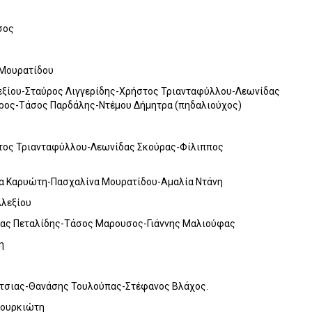
σος
 Μουρατίδου
ξίου-Σταύρος Λιγγερίδης-Χρήστος Τριανταφύλλου-Λεωνίδας
ρος-Τάσος Παρδάλης-Ντέμου Δήμητρα (πηδαλιούχος)
στος Τριανταφύλλου-Λεωνίδας Σκούρας-Φίλιππος
λα Καρυώτη-Πασχαλίνα Μουρατίδου-Αμαλία Ντάνη
Αλεξίου
ίας Πεταλίδης-Τάσος Μαρουσος-Γιάννης Μαλιούφας
η
ότσιας-Θανάσης Τουλούπας-Στέφανος Βλάχος.
Φουρκιώτη