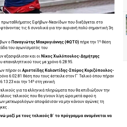
ου πρωταθλήματος Εφήβων-Νεανίδων που διεξάγεται στο
τάνοντας τις 6 συνολικά για την αυριανή πολύ σημαντική 3η
η
ήβων ο
Παναγιώτης Μακρυγιάννης (ΦΩΤΟ)
πήρε την 1
θέση
12άδα του αγωνίσματός του
ων εξασφάλισαν και οι
Νίκος Χωλόπουλος-Δημήτρης
υ επαναληπτικού τους με χρόνο 6:28.95.
ων πήραν οι
Αριστείδης Καλαντίδης-Σπύρος Κυριζόπουλος-
ρόνο 6:02.81 θέση που τους έστειλε στον Γ΄ Τελικό όπου πήραν
η
6:13.23 και την 14
στη γενική.
τελικούς για τα ελληνικά πληρώματα που θα επιδιώξουν την
άλους τελικούς που θα γίνουν λίγη ώρα μετά αφού η
των μετεωρολόγων αποφάσισαν να μην κάνουν αγώνες τη
κες .
ενώ μαζί με τους τελικούς Β΄ το πρόγραμμα αναμένεται να