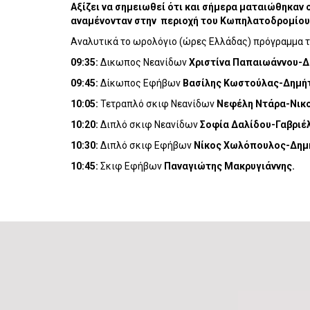
Αξίζει να σημειωθεί ότι και σήμερα ματαιώθηκαν
αναμένονταν στην
περιοχή του Κωπηλατοδρομίου
Αναλυτικά το ωρολόγιο (ώρες Ελλάδας) πρόγραμμα 
09:35:
Δικωπος Νεανίδων
Χριστίνα Παπαιωάννου-
09:45:
Δίκωπος Εφήβων
Βασίλης Κωστούλας-Δημή
10:05:
Τετραπλό σκιφ Νεανίδων
Νεφέλη Ντάρα-Νικο
10:20:
Διπλό σκιφ Νεανίδων
Σοφία Δαλίδου-Γαβριέλ
10:30:
Διπλό σκιφ Εφήβων
Νίκος Χωλόπουλος-Δημ
10:45:
Σκιφ Εφήβων
Παναγιώτης Μακρυγιάννης.