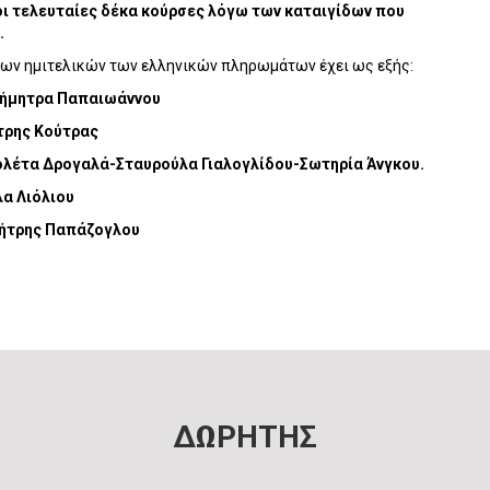
 οι τελευταίες δέκα κούρσες λόγω των καταιγίδων που
.
των ημιτελικών των ελληνικών πληρωμάτων έχει ως εξής:
Δήμητρα Παπαιωάννου
τρης Κούτρας
λέτα Δρογαλά-Σταυρούλα Γιαλογλίδου-Σωτηρία Άνγκου.
α Λιόλιου
ήτρης Παπάζογλου
ΔΩΡΗΤΗΣ