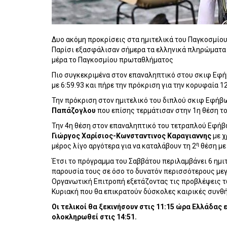
Δυο ακόμη προκρίσεις στα ημιτελικά του Παγκοσμί
Παρίσι εξασφάλισαν σήμερα τα ελληνικά πληρώματα φ
μέρα το Παγκοσμίου πρωταθλήματος
Πιο συγκεκριμένα στον επαναληπτικό στου σκιφ Εφ
με 6:59.93 και πήρε την πρόκριση για την κορυφαία 
Την πρόκριση στον ημιτελικό του διπλού σκιφ Εφήβ
Παπάζογλου
που επίσης τερμάτισαν στην 1η θέση το
Την 4η θέση στον επαναληπτικό του τετραπλού Εφήβ
Γιώργος Χαρίσιος-Κωνσταντινος Καραγιαννης
με χ
η
μέρος λίγο αργότερα για να καταλάβουν τη 2
θέση με 
Έτσι το πρόγραμμα του Σαββάτου περιλαμβάνει 6 ημι
παρουσία τους σε όσο το δυνατόν περισσότερους μεγ
Οργανωτική Επιτροπή εξετάζοντας τις προβλέψεις 
Κυριακή που θα επικρατούν δύσκολες καιρικές συνθή
Οι τελικοί θα ξεκινήσουν στις 11:15 ώρα Ελλάδας 
ολοκληρωθεί στις 14:51.