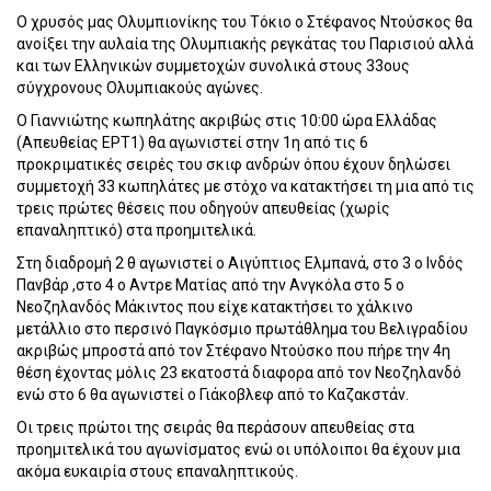
Ο χρυσός μας Ολυμπιονίκης του Τόκιο ο Στέφανος Ντούσκος θα
ανοίξει την αυλαία της Ολυμπιακής ρεγκάτας του Παρισιού αλλά
και των Ελληνικών συμμετοχών συνολικά στους 33ους
σύγχρονους Ολυμπιακούς αγώνες.
Ο Γιαννιώτης κωπηλάτης ακριβώς στις 10:00 ώρα Ελλάδας
(Απευθείας ΕΡΤ1) θα αγωνιστεί στην 1η από τις 6
προκριματικές σειρές του σκιφ ανδρών όπου έχουν δηλώσει
συμμετοχή 33 κωπηλάτες με στόχο να κατακτήσει τη μια από τις
τρεις πρώτες θέσεις που οδηγούν απευθείας (χωρίς
επαναληπτικό) στα προημιτελικά.
Στη διαδρομή 2 θ αγωνιστεί ο Αιγύπτιος Ελμπανά, στο 3 ο Ινδός
Πανβάρ ,στο 4 ο Αντρε Ματίας από την Ανγκόλα στο 5 ο
Νεοζηλανδός Μάκιντος που είχε κατακτήσει το χάλκινο
μετάλλιο στο περσινό Παγκόσμιο πρωτάθλημα του Βελιγραδίου
ακριβώς μπροστά από τον Στέφανο Ντούσκο που πήρε την 4η
θέση έχοντας μόλις 23 εκατοστά διαφορα από τον Νεοζηλανδό
ενώ στο 6 θα αγωνιστεί ο Γιάκοβλεφ από το Καζακστάν.
Οι τρεις πρώτοι της σειράς θα περάσουν απευθείας στα
προημιτελικά του αγωνίσματος ενώ οι υπόλοιποι θα έχουν μια
ακόμα ευκαιρία στους επαναληπτικούς.