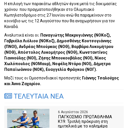
Η επιλογή των παρακάτω αθλητών έγινε μετά τις δοκιμασίες
χρόνου που πραγματοποιήθηκαν στο Ολυμπιακό
Κωπηλατοδρόμιο στις 27 Ιουνίου ενώ θα παραμείνουν στο
κοινόβιο ως τις 12 Αυγούστου που θα αναχωρήσουν για τον
Καναδά.
Αναλυτικά είναι οι:
Παναγιώτης Μακρυγιάννης (ΝΟΚοζ),
Γαβριέλα Λιόλιου (ΝΟΚοζ), Δημοσθένης Κουτσογιάννης
(ΠΝΟΙ), Ανδρέας Μπούρκας (ΝΟΘ), Βαρβάρα Λυκομήτρου
(ΝΟΘ), Απόστολος Λυκομήτρος (ΝΟΘ), Κωνσταντίνος
Γιαννούλης (ΝΟΙ), Ζήσης Μπουκουβάλας (ΝΟΙ), Νίκος
Χωλόπουλος (ΝΟΜαυρ), Νεφέλη Ντάρα (ΝΟΙ), Δήμητρα
Παπαϊωάννου (ΝΟΚ), Ευαγγελία Φράγκου (ΝΟΓ).
Μαζί τους οι Ομοσπονδιακοί προπονητές
Γιάννης Τσαλούχος
και Άννα Ζαχαρίου.
ΤΕΛΕΥΤΑΙΑ ΝΕΑ
6 Αυγούστου 2026
ΠΑΓΚΟΣΜΙΟ ΠΡΩΤΑΘΛΗΜΑ
Κ19: Τριπλή πρόκριση στη
ημιτελικά με το καλημέρα