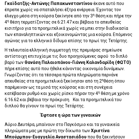
Γκαϊδατζής-Αντώνης Παπακωνσταντίνου
έκανε αυτό που
έπρεπε χωρίς να σπαταλήσει έξτρα ενέργεια. Έχοντας τον
η
έλεγχο μέσα στη κούρσα ξεκίνησε από την 3
θέση και πήρε την
η
4
θέση τερματίζοντας σε 6:21.47 και βέβαια το απευθείας
εισιτήριο για τα προημιτελικά χωρίς να μπει στην διαδικασία
των επαναληπτικών και εξοικονομώντας μια κούρσα. Επόμενος
αγώνας για το ελληνικό δίδυμο επίσης το πρωί της Τετάρτης.
Η τελευταία ελληνική συμμετοχή της πρεμιέρας σημείωσε
αντίστοιχη επιτυχία με τις δυο προηγούμενες αφού
το διπλό
βαρύ των
Θανάση Παλαιοπάνου-Γιάννη Καλανδαρίδη (ΦΩΤΟ)
πήρε επίσης αυτό που ήθελε κάνοντας οικονομία δυνάμεων.
Γνωρίζοντας ότι τα τέσσερα πρώτα πληρώματα περνάνε
η
απευθείας στα προημιτελικά ξεκίνησαν από τη 2
θέση όπου
παρέμειναν ως τα μισά της κούρσας και στη συνέχεια
η
κατέβασαν ρυθμό και χωρίς ρίσκο πήραν την 4
θέση με χρόνο
6:16.62 και βέβαια την πρόκριση.
Και τα προημιτελικά του
διπλού θα γίνουν το πρωί της Τετάρτης.
Έφτασε η ώρα των γυναικών
Αύριο Δευτέρα, μπαίνουν στο Παγκόσμιο και τα γυναικεία
πληρώματα μας με πρώτη την δίκωπο των
Χριστίνα
Μπούρμπου-Ευαγγελία Αναστασιάδου
που θα ξεκινήσουν