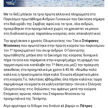
Με το δεξί μπήκαν τα τρία πρώτα ελληνικά πληρώματα στο
Παγκόσμιο πρωτάθλημα Ανδρών-Γυναικών που ξεκίνησε σήμερα
στο Βελιγράδι της Σερβίας αφού και τα τρια , όλα ανδρών,
προκρίθηκαν στα προημιτελικά χωρίς να χρειαστεί να μπουν
στη διαδικασία μιας παραπάνω κούρσας, ενός επαναληπτικού.
Την αρχή έκανε ο χρυσός Ολυμπιονίκης του Τόκιο
Στέφανος
Ντούσκος
που αγωνίστηκε στην πρώτη κούρσα του παγκοσμίου
ο
τον 1
προκριματικό του σκιφ ανδρών. Ο Γιαννιώτης
πρωταθλητής μπήκε από το ξεκίνημα της κούρσας δυναμικά
πήρε τα ηνία και παρέμεινε στην κορυφή μέχρι τη γραμμή του
η
τερματισμού και κατέλαβε την 1
θέση και μαζί την πρόκριση
απευθείας στα προημτελικά με χρόνο 6:45.46. «Νιώθω πολύ
καλά και η προετοιμασία πήγε καλά. Ένιωσα εξαιρετικά μέσα
στη κούρσα.Τις τελυταίες εβδομάδες όλα πήγαν καλά και τώρα
περιμένουμε να είμαστε σε καλή κατάσταση» τόνισε ο Έλληνας
Ολυμπιονίκης στις δηλώσεις του αμέσως μετά την κούρσα.
Επόμενος αγώνας πλέον του Στέφανου Ντούσκου τα
προημιτελικά της Τετάρτης.
Λίγο αργότερα το δίδυμο του διπλού ελ βαρών οι
Πέτρος