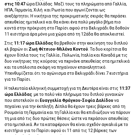
στις 10:47
ώρα Ελλάδας. Μαζί τους τα πληρώματα από Γαλλία,
ΗΠΑ, Γερμανία, Χιλή
και Ρωσία που αγωνίζονται ως
ανεξάρτητοι. Η νικήτρια της προκριματικής σειράς θα περάσει
απευθείας ημιτελικό και θα κάνει ένα πολύ μεγάλο βήμα πιο
κοντά στην πρόκριση στο Παρίσι αφού στο Βελιγράδι θα δοθούν
11 εισιτήρια άρα μόνο μια χώρα από τη 12άδα θα αποκλειστεί.
Στις
11:17 ώρα Ελλάδας
θα βρεθούν στην εκκίνηση του διπλού
ελ βαρών οι
Ζωή Φίτσιου-Μιλένα Κοντού
. Τα δυο κορίτσια θα
έχουν δίπλα τους τις Γαλλία , Πολωνία, Ιταλία και Καναδά με τις
δυο νικήτριες της κούρσας να περνάνε απευθείας στα ημιτελικά
και τα υπόλοιπα σκάφη να πηγαίνουν επαναληπτικό.
Υπενθυμίζεται ότι το αγώνισμα στο Βελιγράδι δίνει 7 εισιτήρια
για το Παρίσι.
Η τελευταία ελληνική συμμετοχή για τη Δευτέρα είναι στις
11:37
ώρα Ελλάδας
με το πολύ νέο πλήρωμα του διπλού γυναικών
που αποτελούν οι
Ευαγγελία Φράγκου-Σοφία Δαλίδου
να
πηγαίνει για την έκπληξη. Δίπλα θα έχουν τρεις βάρκες από τη
Ρουμανία τη Γερμανία και τη Γαλλία και θα επιδιώξουν να πάρουν
τη μια από τις δυο πρώτες θέσεις ώστε να περάσουν απευθείας
στα ημιτελικά. Αν τα καταφέρουν θα είναι σχεδόν αγκαλιά με το
εισιτήριο για το Παρίσι αφού οι 11 από τις 12 βάρκες των