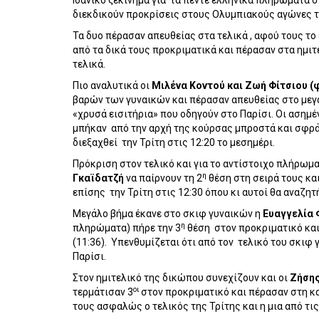
Ιδανικό ξεκίνημα για
τα πέντε ελληνικά πληρώματα σ
διεκδικούν προκρίσεις στους Ολυμπιακούς αγώνες τ
Τα δυο πέρασαν απευθείας στα τελικά , αφού τους το
από τα δικά τους προκριματικά και πέρασαν στα ημι
τελικά.
Πιο αναλυτικά οι
Μιλένα Κοντού και Ζωή Φίτσιου (
βαρών των γυναικών και πέρασαν απευθείας στο μεγά
«χρυσά εισιτήρια» που οδηγούν στο Παρίσι. Οι ασημ
μπήκαν
από την αρχή της κούρσας μπροστά και σφράγ
διεξαχθεί
την Τρίτη στις 12:20 το μεσημέρι.
Πρόκριση στον τελικό και για το αντίστοιχο πλήρωμ
η
Γκαϊδατζή
να παίρνουν τη 2
θέση στη σειρά τους και
επίσης
την Τρίτη στις 12:30 όπου κι αυτοί θα αναζητ
Μεγάλο βήμα έκανε στο σκιφ γυναικών η
Ευαγγελία
η
πληρώματα) πήρε την 3
θέση
στον προκριματικό και
(11:36).
Υπενθυμίζεται ότι από τον
τελικό του σκιφ 
Παρίσι.
Στον ημιτελικό της δικώπου συνεχίζουν και οι
Ζήση
οι
τερμάτισαν 3
στον προκριματικό και πέρασαν στη κα
τους ασφαλώς ο τελικός της Τρίτης και η μια από τ