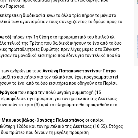
την
τελική προολυμπιακή ρεγκάτα της Λουκέρνης που
ου Παρισιού.
 επέτρεπε η διαδικασία
ενώ τα άλλα τρία πήραν το μέγιστο
τελικά των αγωνισμάτων τους συνεχίζοντας το δρόμο προς τα
φωτό)
πήραν την 1η θέση στο προκριματικό του διπλού ελ
λο τελικό της Τρίτης που θα διεκδικήσουν το ένα από τα δυο
ένιες πρωταθλήτριες Ευρώπης πριν λίγες μέρες στο Ζέγκεντ
ισαν το μοναδικό εισιτήριο που έδινε για τον τελικό που θα
α των ανδρών με τους
Αντώνη Παπακωνσταντίνου-Πέτρο
 μαζί το εισιτήριο για τον τελικό που έχει προγραμματιστεί
ήσουν το ένα
από τα δυο εισιτήρια που οδηγούν στο Παρίσι.
 Φράγκου
που παρά την πολύ μεγάλη συμμετοχή (15
 εξασφάλισε την πρόκριση για τον ημιτελικό της Δευτέρας
γυναικών τα
τρία (3) πρώτα πληρώματα θα προκριθούν στο
ς Μπουκουβάλας-Θανάσης Παλαιοπάνος
οι οποίοι
λύτερη 12άδα και τον ημιτελικό της Δευτέρας (10:55). Στόχος
ις δυο πρώτες που δίνουν τη μεγάλη πρόκριση