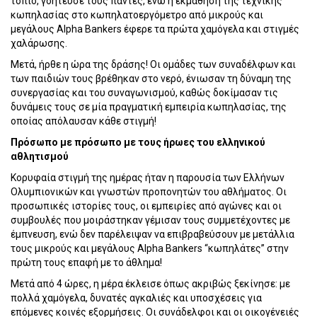
τοπίο, γοήτευσε τους πάντες, ενώ η εκμάθηση της τεχνικής
κωπηλασίας στο κωπηλατοεργόμετρο από μικρούς και
μεγάλους Alpha Bankers έφερε τα πρώτα χαμόγελα και στιγμές
χαλάρωσης.
Μετά, ήρθε η ώρα της δράσης! Οι ομάδες των συναδέλφων και
των παιδιών τους βρέθηκαν στο νερό, ένιωσαν τη δύναμη της
συνεργασίας και του συναγωνισμού, καθώς δοκίμασαν τις
δυνάμεις τους σε μία πραγματική εμπειρία κωπηλασίας, της
οποίας απόλαυσαν κάθε στιγμή!
Πρόσωπο με πρόσωπο με τους ήρωες του ελληνικού
αθλητισμού
Κορυφαία στιγμή της ημέρας ήταν η παρουσία των Ελλήνων
Ολυμπιονικών και γνωστών προπονητών του αθλήματος. Οι
προσωπικές ιστορίες τους, οι εμπειρίες από αγώνες και οι
συμβουλές που μοιράστηκαν γέμισαν τους συμμετέχοντες με
έμπνευση, ενώ δεν παρέλειψαν να επιβραβεύσουν με μετάλλια
τους μικρούς και μεγάλους Alpha Bankers “κωπηλάτες” στην
πρώτη τους επαφή με το άθλημα!
Μετά από 4 ώρες, η μέρα έκλεισε όπως ακριβώς ξεκίνησε: με
πολλά χαμόγελα, δυνατές αγκαλιές και υποσχέσεις για
επόμενες κοινές εξορμήσεις. Οι συνάδελφοι και οι οικογένειές