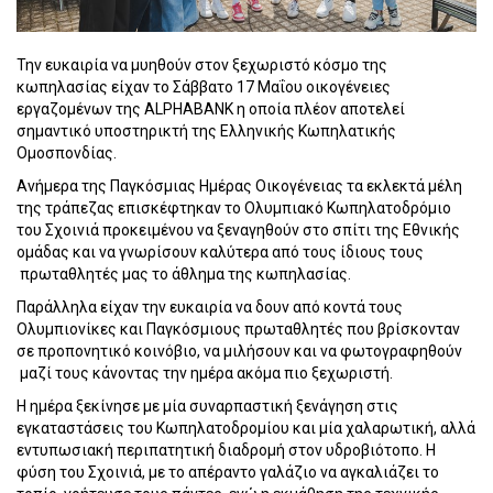
Την ευκαιρία να μυηθούν στον ξεχωριστό κόσμο της
κωπηλασίας είχαν το Σάββατο 17 Μαΐου οικογένειες
εργαζομένων της
ALPHABANK
η οποία πλέον αποτελεί
σημαντικό υποστηρικτή της Ελληνικής Κωπηλατικής
Ομοσπονδίας.
Ανήμερα της Παγκόσμιας Ημέρας Οικογένειας τα εκλεκτά μέλη
της τράπεζας επισκέφτηκαν το Ολυμπιακό Κωπηλατοδρόμιο
του Σχοινιά προκειμένου να ξεναγηθούν στο σπίτι της Εθνικής
ομάδας και να γνωρίσουν καλύτερα από τους ίδιους τους
πρωταθλητές μας το άθλημα της κωπηλασίας.
Παράλληλα είχαν την ευκαιρία να δουν από κοντά τους
Ολυμπιονίκες και Παγκόσμιους πρωταθλητές που βρίσκονταν
σε προπονητικό κοινόβιο, να μιλήσουν και να φωτογραφηθούν
μαζί τους κάνοντας την ημέρα ακόμα πιο ξεχωριστή.
Η ημέρα ξεκίνησε με μία συναρπαστική ξενάγηση στις
εγκαταστάσεις του Κωπηλατοδρομίου και μία χαλαρωτική, αλλά
εντυπωσιακή περιπατητική διαδρομή στον υδροβιότοπο. Η
φύση του Σχοινιά, με το απέραντο γαλάζιο να αγκαλιάζει το