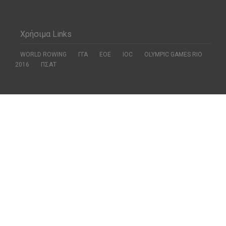
Χρήσιμα Links
WORLD ROWING
ΓΓΑ
ΕΟΕ
ΙΟC
OLYMPIC GAMES RIO
2016
ΠΣΑΤ