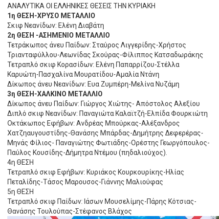
ΑΝΑΛΥΤΙΚΑ ΟΙ ΕΛΛΗΝΙΚΕΣ ΘΕΣΕΙΣ ΤΗΝ ΚΥΡΙΑΚΗ
1η ΘΕΣΗ-ΧΡΥΣΟ ΜΕΤΑΛΛΙΟ
Σκιφ Νεανίδων: Ελένη Διαβάτη
2η ΘΕΣΗ -ΑΣΗΜΕΝΙΟ ΜΕΤΑΛΛΙΟ
Τετράκωπος άνευ Παίδων: Σταύρος Λιγγερίδης-Χρήστος
Τριανταφύλλου-Λεωνίδας Σκούρας-Φίλιππος Κατσαδωράκης
Τετραπλό σκιφ Κορασίδων: Ελένη Παπαρρίζου-Στέλλα
Καρυώτη-Πασχαλίνα Μουρατίδου-Αμαλία Ντάνη
Δίκωπος άνευ Νεανίδων: Ευα Ζυμπέρη-Μελίνα Νυζάμη
3η ΘΕΣΗ-ΧΑΛΚΙΝΟ ΜΕΤΑΛΛΙΟ
Δίκωπος άνευ Παίδων: Γιώργος Χιώτης- Απόστολος Αλεξίου
Διπλό σκιφ Νεανίδων: Παναγιώτα Καλαϊτζή-Ελπίδα Φουρκιώτη
Οκτάκωπος Εφήβων: Ανδρέας Μπούρκας-Αλέξανδρος
Χατζηαυγουστίδης-Θανάσης Μπάρδας-Δημήτρης Δεφερέρας-
Μηνάς Φίλιος- Παναγιώτης Φωτιάδης-Ορέστης Γεωργόπουλος-
Παύλος Κουσίδης-Δήμητρα Ντέμου (πηδαλιούχος).
4η ΘΕΣΗ
Τετραπλό σκιφ Εφήβων: Κυριάκος Κουρκουρίκης-Ηλίας
Πεταλίδης-Τάσος Μαρουσος-Γιάννης Μαλιούφας
5η ΘΕΣΗ
Τετραπλό σκιφ Παίδων: Ιάσων Μουσελίμης-Πάρης Κότσιας-
Θανάσης Τουλούπας-Στέφανος Βλάχος