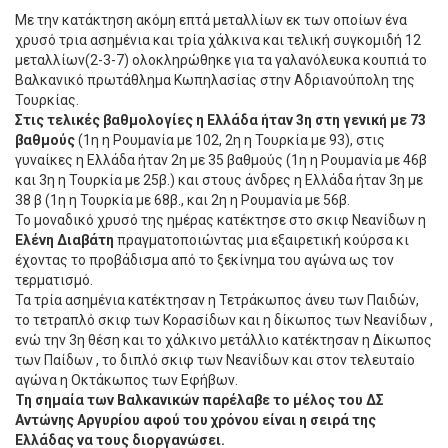
Με την κατάκτηση ακόμη επτά μεταλλίων εκ των οποίων ένα
χρυσό τρια ασημένια και τρία χάλκινα και τελική συγκομιδή 12
μεταλλίων(2-3-7) ολοκληρώθηκε για τα γαλανόλευκα κουπιά το
Βαλκανικό πρωτάθλημα Κωπηλασίας στην Αδριανούπολη της
Τουρκίας.
Στις τελικές βαθμολογίες η Ελλάδα ήταν 3η στη γενική με 73
βαθμούς
(1η η Ρουμανία με 102, 2η η Τουρκία με 93), στις
γυναίκες η
Ελλάδα ήταν 2η με 35 βαθμούς (1η η Ρουμανία με 46β
και 3η η Τουρκία με 25β.) και στους άνδρες η Ελλάδα ήταν 3η με
38 β (1η η Τουρκία με 68β., και 2η η Ρουμανία με 56β.
Το μοναδικό χρυσό της ημέρας κατέκτησε στο σκιφ Νεανίδων η
Ελένη Διαβάτη
πραγματοποιώντας μια εξαιρετική κούρσα κι
έχοντας το προβάδισμα από το ξεκίνημα του αγώνα ως τον
τερματισμό.
Τα τρία ασημένια κατέκτησαν η Τετράκωπος άνευ των Παιδών,
το τετραπλό σκιφ των Κορασίδων και η δίκωπος των Νεανίδων ,
ενώ την 3η θέση και το χάλκινο μετάλλιο κατέκτησαν η Δίκωπος
των Παίδων , το διπλό σκιφ των Νεανίδων και στον τελευταίο
αγώνα η Οκτάκωπος των Εφήβων.
Τη σημαία των Βαλκανικών παρέλαβε το μέλος του ΔΣ
Αντώνης Αργυρίου αφού του χρόνου είναι η σειρά της
Ελλάδας να τους διοργανώσει.