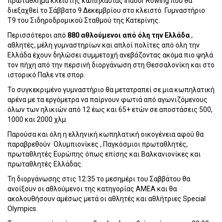
πρωτάθλημα κλειστής κωπηλασίας Indoor Rowing που θα
διεξαχθεί το Σάββατο 9 Δεκεμβρίου στο κλειστό
Γυμναστήριο
Τ9 του Σιδηροδρομικού Σταθμού της Κατερίνης.
Περισσότεροι από
880 αθλούμενοι από όλη την Ελλάδα
,
αθλητές, μέλη γυμναστηρίων και απλοί πολίτες από όλη την
Ελλάδα έχουν δηλώσει συμμετοχή ανεβάζοντας ακόμα πιο ψηλά
τον πήχη από την περσινή διοργάνωση στη Θεσσαλονίκη και στο
ιστορικό Παλε ντε σπορ.
Το συγκεκριμένο γυμναστήριο θα μετατραπεί σε μια κωπηλατική
αρένα με τα εργόμετρα να παίρνουν φωτιά από αγωνιζόμενους
όλων των ηλικιών από 12 έως και 65+ ετών σε αποστάσεις 500,
1000 και 2000 χλμ.
Παρούσα και όλη η ελληνική κωπηλατική οικογένεια αφού θα
παραβρεθούν
Ολυμπιονίκες , Παγκόσμιοι πρωταθλητές,
πρωταθλητές Ευρώπης όπως επίσης και Βαλκανιονίκες και
πρωταθλητές Ελλάδας.
Τη διοργάνωσης στις 12:35 το μεσημέρι του Σαββάτου θα
ανοίξουν οι αθλούμενοι της κατηγορίας ΑΜΕΑ και θα
ακολουθήσουν αμέσως μετά οι αθλητές και αθλήτριες Special
Olympics.