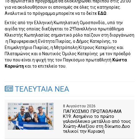
To αγωνιστικό πρόγραμμα θα ολοκληρωθεί περίπου στις 20:00
για να ακολουθήσουν οι απονομές σε όλες τις κατηγορίες.
Αναλυτικά το πρόγραμμα μπορείτε να το δείτε
ΕΔΩ
.
Εκτός από την Ελληνική Κωπηλατική Ομοσπονδία , υπό την
ο
αιγίδα της οποίας διεξάγεται το 2
Πανελλήνιο πρωτάθλημα
Κλειστής Κωπηλασίας σημαντικό ρόλο παίζουν στη διοργάνωση
η Περιφερειακή Ενότητα Πιερίας, ο Δήμος Κατερίνης, το
Επιμελητήριο Πιερίας, η Μητρόπολη Κίτρους Κατερίνης και
Πλαταμώνος και ο Ναυτικός Όμιλος Κατερίνης
με τον πρόεδρό
του που είναι η ψυχή της τον Παγκόσμιο πρωταθλητή
Κώστα
Καρυώτη
και το επιτελείο του.
ΤΕΛΕΥΤΑΙΑ ΝΕΑ
8 Αυγούστου 2026
ΠΑΓΚΟΣΜΙΟ ΠΡΩΤΑΘΛΗΜΑ
Κ19: Ασημένιο το πρώτο
γαλανόλευκο μετάλλιο από τους
Χιώτη-Αλεξίου στη δίκωπο.Δυο
τελικοί την Κυριακή