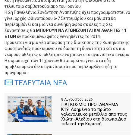
και η Ηγουμενίτσα ετοιμάζεται για να την φιλοξενήσει το
τελευταίο σαββατοκύριακο του Ιουνίου.
Η 2η Πανελλήνια Συνάντηση Ανάπτυξης έχει προγραμματιστεί να
γίνει αρχές φθινοπώρου 6-7 Σεπτεμβρίου και μάλιστα θα
περιλαμβάνει και μια νέα συνθήκη αφού σε όλες τις 2ες
Συναντήσεις θα
ΜΠΟΡΟΥΝ ΝΑ ΑΓΩΝΙΖΟΝΤΑΙ ΚΑΙ ΑΘΛΗΤΕΣ 11
ΕΤΩΝ
εν προκειμένω φέτος γεννηθέντες το 2014.
Πρόκειται για μια νέα απόφαση της διοίκησης της Κωπηλατικής
Ομοσπονδίας προκειμένου να δώσει τη δυνατότητα και σε πιο
νεαρούς αθλητές κι αθλήτριες να μπουν στο αγωνιστικό πνεύμα.
Η συμμετοχή των 11χρονων θα μπορεί να γίνει στα ήδη
προβλεπόμενα δέκα αγωνίσματα που περιλαμβάνει ήδη το
πρόγραμμα.
ΤΕΛΕΥΤΑΙΑ ΝΕΑ
8 Αυγούστου 2026
ΠΑΓΚΟΣΜΙΟ ΠΡΩΤΑΘΛΗΜΑ
Κ19: Ασημένιο το πρώτο
γαλανόλευκο μετάλλιο από τους
Χιώτη-Αλεξίου στη δίκωπο.Δυο
τελικοί την Κυριακή