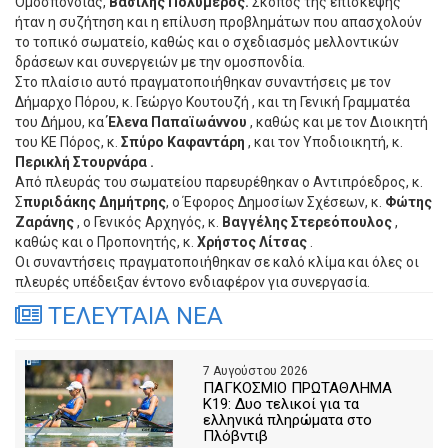
Ομοσπονδίας,
Βασίλης Πολύμερος.
Σκοπός της επίσκεψης
ήταν η συζήτηση και η επίλυση προβλημάτων που απασχολούν
το τοπικό σωματείο, καθώς και ο σχεδιασμός μελλοντικών
δράσεων και συνεργειών με την ομοσπονδία.
Στο πλαίσιο αυτό πραγματοποιήθηκαν συναντήσεις με τον
Δήμαρχο Πόρου, κ. Γεώργο Κουτουζή , και τη Γενική Γραμματέα
του Δήμου, κα
Έλενα Παπαϊωάννου
, καθώς και με τον Διοικητή
του ΚΕ Πόρος, κ.
Σπύρο Καφαντάρη
, και τον Υποδιοικητή, κ.
Περικλή Στουρνάρα .
Από πλευράς του σωματείου παρευρέθηκαν ο Αντιπρόεδρος, κ.
Σ
πυριδάκης Δημήτρης
, ο Έφορος Δημοσίων Σχέσεων, κ.
Φώτης
Ζαράνης
, ο Γενικός Αρχηγός, κ.
Βαγγέλης Στερεόπουλος
,
καθώς και ο Προπονητής, κ.
Χρήστος Λίτσας
.
Οι συναντήσεις πραγματοποιήθηκαν σε καλό κλίμα και όλες οι
πλευρές υπέδειξαν έντονο ενδιαφέρον για συνεργασία.
ΤΕΛΕΥΤΑΙΑ ΝΕΑ
7 Αυγούστου 2026
ΠΑΓΚΟΣΜΙΟ ΠΡΩΤΑΘΛΗΜΑ
Κ19: Δυο τελικοί για τα
ελληνικά πληρώματα στο
Πλόβντιβ