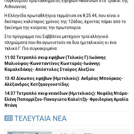
Παγκοσμίου πρωταθλήματος Εφήβων-Νεανίδων στο Τρακάι της
Λιθουανίας.
Η Ελληνίδα πρωταθλήτρια τερμάτισε σε 8:25.44, που είναι ο
δεύτερος καλύτερος χρόνος της 12άδας, έχοντας πάρει από το
ξεκίνημα της κούρσας την πρωτοπορία.
Στο πρόγραμμα του Σαββάτου μετέχουν τρία ελληνικά
πληρώματα που θα αγωνιστούν σε δυο ημιτελικούς κι ένα
τελικό Γ. Πιο συγκεκριμένα:
11:02 Τετραπλό σκιφ εφήβων (Τελικός Γ):Ιωάννης
Μαλιούφας-Κωνσταντίνος Κωσταράς-Ιωάννης
Καμαλεδάκης- Απόστολος Σταύρος Αλεξίου
13:43 Δίκωπος εφήβων (Ημιτελικός): Ανδρέας Μπούρκας-
Αλέξανδρος Χατζηαυγουστίδης
14:37 Τετραπλό σκιφ νεανίδων (Ημιτελικός): Νεφέλη Ντάρα-
Ελένη Παπαρρίζου-Παναγιώτα Καλαϊτζή- Φρειδερίκη Αμαλία
Ντάνη
ΤΕΛΕΥΤΑΙΑ ΝΕΑ