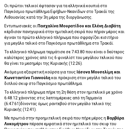
Οι πρώτοι τελικοί έφτασαν για τα ελληνικά κουπιά στο
Παγκόσμιο πρωτάθλημα Εφήβων-Νεανίδων στο Τρακάϊ της
Λιθουανίας κατά την 3η μέρα της διοργάνωσης.
Εντυπωσιακές οι
Πασχαλίνα Μουρατίδου και Ελένη Διαβάτη
κέρδισαν πανηγυρικά στην ημιτελική σειρά που πήραν μέρος και
έγιναν το πρώτο ελληνικό πλήρωμα που σφραγίζει εισιτήριο
για μεγάλο τελικό στο Παγκόσμιο πρωτάθλημα στο Τρακάϊ.
Το ελληνικό πλήρωμα τερμάτισε σε 7:43.80 που είναι ο δεύτερος
καλύτερος χρόνος από τις 6 φιναλίστ του μεγάλου τελικού που
θα γίνει το μεσημέρι της Κυριακής (12:26).
Ακόμα μια εξαιρετική κούρσα για τους
Ιάσονα Μουσελίμη και
Κωνσταντίνο Γιαννούλη
και πρόκριση στον μεγάλο τελικό του
διπλού σκιφ στο Παγκόσμιο πρωτάθλημα.
Το ελληνικό πλήρωμα πήρε τη 2η θέση στον ημιτελικό με χρόνο
6:48.12 χάνοντας στις λεπτομέρειες από τη Γερμανία
(6:47.61)δίνοντας όμως ραντεβού στον μεγάλο τελικό της
Κυριακής (12:41).
Με πρωτιά στην προημιτελική σειρά που πήρε μέρος η
Βαρβάρα
Λυκομήτρου
πέρασε εμφατικά στον ημιτελικό του σκιφ του