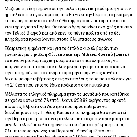
Μαζί με τη νίκη πήραν και την πολύ σημαντική πρόκριση για τον
ημιτελικό του αγωνίσματος που θα γίνει την Πέμπτη το μεσημέρι
και αν περάσουν στον τελικό θα σφραγίσουν αυτόματα και το
εισιτήριο για το Παρίσι. Ωστόσο ο δρόμος είναι ανοιχτός και από
τον Τελικό Β αφού και από εκεί τα πέντε πρώτα από τα έξι
πληρώματα προκρίνονται στους Ολυμπιακούς αγώνες.
Εξαιρετική εμφάνιση και για το διπλό σκιφ ελ βαρών των
γυναικών με
την Ζωή Φίτσιου και την Μιλένα Κοντού (φωτο)
να κάνουν μια κυριαρχική κούρσα στον επαναληπτικό , να
παίρνουν από τα πρώτα κιόλας μέτρα την πρωτοπορία και να
την διατηρούν ως τον τερματισμό μην αφήνοντας κανένα
δικαίωμα αμφισβήτησης στις αντιπάλους τους που πάλευαν για
η
τη 2
θέση που επίσης έδινε πρόκριση στα ημιτελικά.
Μάλιστα το ελληνικό πλήρωμα ήταν το μοναδικό που κατέβηκε
σε χρόνο κάτω από 7 λεπτά , έκανε 6:58.89 αφήνοντας αρκετά
πίσω τις Ελβετία και Αυστρία που προσπάθησαν να
η
διεκδικήσουν την 1
θέση. Και αυτό το πλήρωμα θα αγωνιστεί
την Πέμπτη το πρωί στον ημιτελικό με στόχο την πρόκριση στο
μεγάλο τελικό που θα σημάνει και αυτόματα πρόκριση στους
Ολυμπιακούς αγώνες του Παρισιού. Υπενθυμίζεται ότι
η