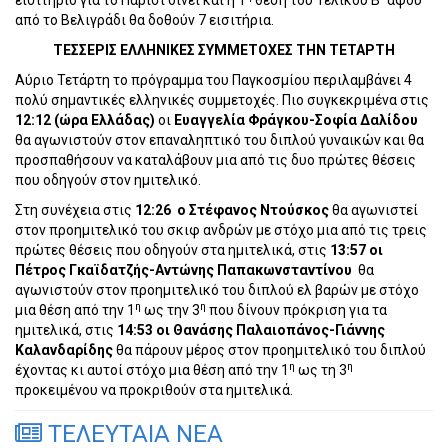
εισιτήριο για το Παρίσι δίνει και η 1
θέση του Τελικού Β΄ αφού
από το Βελιγράδι θα δοθούν 7 εισιτήρια.
ΤΕΣΣΕΡΙΣ ΕΛΛΗΝΙΚΕΣ ΣΥΜΜΕΤΟΧΕΣ ΤΗΝ ΤΕΤΑΡΤΗ
Αύριο Τετάρτη το πρόγραμμα του Παγκοσμίου περιλαμβάνει 4
πολύ σημαντικές ελληνικές συμμετοχές. Πιο συγκεκριμένα στις
12:12 (ώρα Ελλάδας)
οι
Ευαγγελία Φράγκου-Σοφία Δαλίδου
θα αγωνιστούν στον επαναληπτικό του διπλού γυναικών και θα
προσπαθήσουν να καταλάβουν μια από τις δυο πρώτες θέσεις
που οδηγούν στον ημιτελικό.
Στη συνέχεια στις
12:26 ο Στέφανος Ντούσκος
θα αγωνιστεί
στον προημιτελικό του σκιφ ανδρών με στόχο μια από τις τρεις
πρώτες θέσεις που οδηγούν στα ημιτελικά, στις
13:57 οι
Πέτρος Γκαϊδατζής-Αντώνης Παπακωνσταντίνου
θα
αγωνιστούν στον προημιτελικό του διπλού ελ βαρών με στόχο
η
η
μια θέση από την 1
ως την 3
που δίνουν πρόκριση για τα
ημιτελικά, στις
14:53 οι Θανάσης Παλαιοπάνος-Γιάννης
Καλανδαρίδης
θα πάρουν μέρος στον προημιτελικό του διπλού
η
η
έχοντας κι αυτοί στόχο μια θέση από την 1
ως τη 3
προκειμένου να προκριθούν στα ημιτελικά.
ΤΕΛΕΥΤΑΙΑ ΝΕΑ