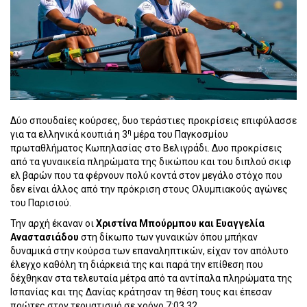
Δύο σπουδαίες κούρσες, δυο τεράστιες προκρίσεις επιφύλασσε
η
για τα ελληνικά κουπιά η 3
μέρα του Παγκοσμίου
πρωταθλήματος Κωπηλασίας στο Βελιγράδι. Δυο προκρίσεις
από τα γυναικεία πληρώματα της δικώπου και του διπλού σκιφ
ελ βαρών που τα φέρνουν πολύ κοντά στον μεγάλο στόχο που
δεν είναι άλλος από την πρόκριση στους Ολυμπιακούς αγώνες
του Παρισιού.
Την αρχή έκαναν οι
Χριστίνα Μπούρμπου και Ευαγγελία
Αναστασιάδου
στη δίκωπο των γυναικών όπου μπήκαν
δυναμικά στην κούρσα των επαναληπτικών, είχαν τον απόλυτο
έλεγχο καθόλη τη διάρκειά της και παρά την επίθεση που
δέχθηκαν στα τελευταία μέτρα από τα αντίπαλα πληρώματα της
Ισπανίας και της Δανίας κράτησαν τη θέση τους και έπεσαν
πρώτες στον τερματισμό σε χρόνο 7:03.32.