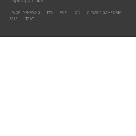
Χρήσιμα Links
WORLD ROWING
ΓΓΑ
ΕΟΕ
ΙΟC
OLYMPIC GAMES RIO
2016
ΠΣΑΤ