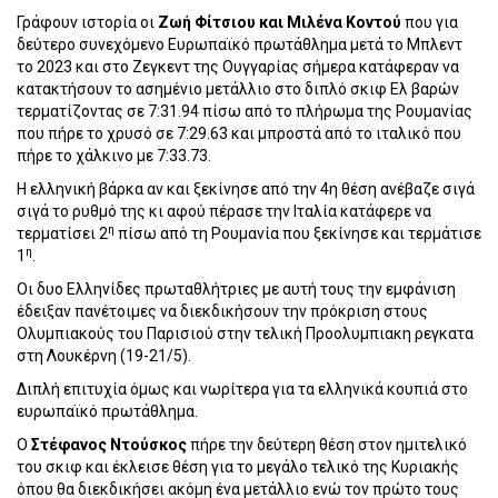
Γράφουν ιστορία οι
Ζω
ή
Φ
ί
τσ
ι
ο
υ
κ
αι
Μ
ι
λ
έ
ν
α
Κοντο
ύ
που για
δεύτερο συνεχόμενο Ευρωπαϊκό πρωτάθλημα μετά το Μπλεντ
το 2023 και στο Ζεγκεντ της Ουγγαρίας σήμερα κατάφεραν να
κατακτήσουν το ασημένιο μετάλλιο στο διπλό σκιφ Ελ βαρών
τερματίζοντας σε 7:31.94 πίσω από το πλήρωμα της Ρουμανίας
που πήρε το χρυσό σε 7:29.63 και μπροστά από το ιταλικό που
πήρε το χάλκινο με 7:33.73.
Η ελληνική βάρκα αν και ξεκίνησε από την 4η θέση ανέβαζε σιγά
σιγά το ρυθμό της κι αφού πέρασε την Ιταλία κατάφερε να
η
τερματίσει 2
πίσω από τη Ρουμανία που ξεκίνησε και τερμάτισε
η
1
.
Οι δυο Ελληνίδες πρωταθλήτριες με αυτή τους την εμφάνιση
έδειξαν πανέτοιμες να διεκδικήσουν την πρόκριση στους
Ολυμπιακούς του Παρισιού στην τελική Προολυμπιακη ρεγκατα
στη Λουκέρνη (19-21/5).
Διπλή επιτυχία όμως και νωρίτερα για τα ελληνικά κουπιά στο
ευρωπαϊκό πρωτάθλημα.
Ο
Στ
έ
φ
α
νος
Ντο
ύ
σκος
πήρε την δεύτερη θέση στον ημιτελικό
του σκιφ και έκλεισε θέση για το μεγάλο τελικό της Κυριακής
όπου θα διεκδικήσει ακόμη ένα μετάλλιο ενώ τον πρώτο τους