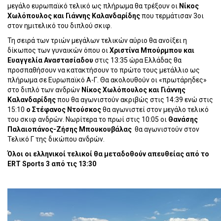
μεγάλο ευρωπαϊκό τελικό ως πλήρωμα θα τρέξουν οι
Ν
ί
κος
Χωλ
ό
πο
υ
λος
κ
αι
Γ
ιά
ννης
Κ
α
λ
α
νδ
α
ρ
ί
δης
που τερμάτισαν 3οι
στον ημιτελικό του διπλού σκιφ.
Τη σειρά των τριών μεγάλων τελικών αύριο θα ανοίξει η
δίκωπος των γυναικών όπου οι
Χριστίνα Μπούρμπου και
Ευαγγελία Αναστασίαδου
στις 13:35 ώρα Ελλάδας θα
προσπαθήσουν να κατακτήσουν το πρώτο τους μετάλλιο ως
πλήρωμα σε Ευρωπαϊκό Α-Γ. Θα ακολουθούν οι «πρωτάρηδες»
στο διπλό των ανδρών
Νίκος Χωλόπουλος και Γιάννης
Καλανδαρίδης
που θα αγωνιστούν ακριβώς στις 14:39 ενώ στις
15:10
ο Στέφανος Ντούσκος
θα αγωνιστεί στον μεγάλο τελικό
του σκιφ ανδρών. Νωρίτερα το πρωί στις 10:05 οι
Θανάσης
Παλαιοπάνος-Ζήσης Μπουκουβάλας
θα αγωνιστούν στον
Τελικό Γ της δικώπου ανδρών.
Όλοι οι ελληνικοί τελικοί θα μεταδοθούν απευθείας από το
ERT
Sports
3 από τις 13:30