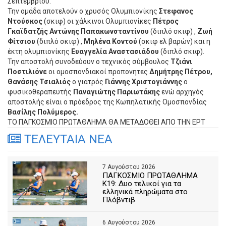
Σεπτεμβρίου.
Την ομάδα αποτελούν ο χρυσός Ολυμπιονίκης
Στεφανος
Ντούσκος
(σκιφ) οι χάλκινοι Ολυμπιονίκες
Πέτρος
Γκαϊδατζής Αντώνης Παπακωνσταντίνου
(διπλό σκιφ) ,
Ζωή
Φίτσιου
(διπλό σκιφ) ,
Μηλένα Κοντού
(σκιφ ελ βαρών) και η
έκτη ολυμπιονίκης
Ευαγγελία Αναστασιάδου
(διπλό σκιφ).
Την αποστολή συνοδεύουν ο τεχνικός σύμβουλος
Τζιάνι
Ποστιλιόνε
οι ομοσπονδιακοί προπονητες
Δημήτρης Πέτρου,
Θανάσης Τσιαλιός
ο γιατρός
Γιάννης Χριστογιάννης
ο
φυσικοθεραπευτής
Παναγιώτης Παριωτάκης
ενώ αρχηγός
αποστολής είναι ο πρόεδρος της Κωπηλατικής Ομοσπονδίας
Βασίλης Πολύμερος.
ΤΟ ΠΑΓΚΟΣΜΙΟ ΠΡΩΤΑΘΛΗΜΑ ΘΑ ΜΕΤΑΔΟΘΕΙ ΑΠΟ ΤΗΝ ΕΡΤ
ΤΕΛΕΥΤΑΙΑ ΝΕΑ
7 Αυγούστου 2026
ΠΑΓΚΟΣΜΙΟ ΠΡΩΤΑΘΛΗΜΑ
Κ19: Δυο τελικοί για τα
ελληνικά πληρώματα στο
Πλόβντιβ
6 Αυγούστου 2026