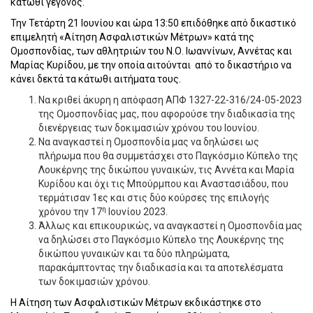
κάτωθι γεγονός.
Την Τετάρτη 21 Ιουνίου και ώρα 13:50 επιδόθηκε από δικαστικό
επιμελητή «Αίτηση Ασφαλιστικών Μέτρων» κατά της
Ομοσπονδίας, των αθλητριών του Ν.Ο. Ιωαννίνων, Αννέτας και
Μαρίας Κυρίδου, με την οποία αιτούνται από το δικαστήριο να
κάνει δεκτά τα κάτωθι αιτήματα τους.
Να κριθεί άκυρη η απόφαση ΑΠΦ 1327-22-316/24-05-2023
της Ομοσπονδίας μας, που αφορούσε την διαδικασία της
διενέργειας των δοκιμασιών χρόνου του Ιουνίου.
Να αναγκαστεί η Ομοσπονδία μας να δηλώσει ως
πλήρωμα που θα συμμετάσχει στο Παγκόσμιο Κύπελο της
Λουκέρνης της δικώπου γυναικών, τις Αννέτα και Μαρία
Κυρίδου και όχι τις Μπούρμπου και Αναστασιάδου, που
τερμάτισαν 1ες και στις δύο κούρσες της επιλογής
η
χρόνου την 17
Ιουνίου 2023.
Άλλως και επικουρικώς, να αναγκαστεί η Ομοσπονδία μας
να δηλώσει στο Παγκόσμιο Κύπελο της Λουκέρνης της
δικώπου γυναικών και τα δύο πληρώματα,
παρακάμπτοντας την διαδικασία και τα αποτελέσματα
των δοκιμασιών χρόνου.
Η Αίτηση των Ασφαλιστικών Μέτρων εκδικάστηκε στο