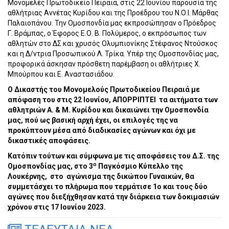
Μονομελές Πρωτοδικείο Πειραιά, στις 22 Ιουνίου παρουσία της
αθλήτριας Αννέτας Κυρίδου και της Προέδρου του Ν.Ο.Ι. Μάρθας
Παλαιοπάνου. Την Ομοσπονδία μας εκπροσώπησαν ο Πρόεδρος
Γ. Βράμπας, ο Έφορος Ε.Ο. Β. Πολύμερος, o εκπρόσωπος των
αθλητών στο ΔΣ και χρυσός Ολυμπιονίκης Στέφανος Ντούσκος
και η Δ/ντρια Προσωπικού Λ. Τρίκα. Υπέρ της Ομοσπονδίας μας,
προφορικά άσκησαν πρόσθετη παρέμβαση οι αθλήτριες Χ.
Μπούρπου και Ε. Αναστασιάδου.
Ο Δικαστής του Μονομελούς Πρωτοδικείου Πειραιά με
απόφαση του στις 22 Ιουνίου, ΑΠΟΡΡΙΠΤΕΙ τα αιτήματα των
αθλητριών Α. & Μ. Κυρίδου και δικαιώνει την Ομοσπονδία
μας, πού ως βασική αρχή έχει, οι επιλογές της να
προκύπτουν μέσα από διαδικασίες αγώνων και όχι με
δικαστικές αποφάσεις.
Κατόπιν τούτων και σύμφωνα με τις αποφάσεις του Δ.Σ. της
ο
Ομοσπονδίας μας, στο 3
Παγκόσμιο Κύπελλο της
Λουκέρνης, στο αγώνισμα της δικώπου Γυναικών, θα
συμμετάσχει το πλήρωμα που τερμάτισε 1ο και τους δύο
αγώνες που διεξήχθησαν κατά την διάρκεια των δοκιμασιών
χρόνου στις 17 Ιουνίου 2023.