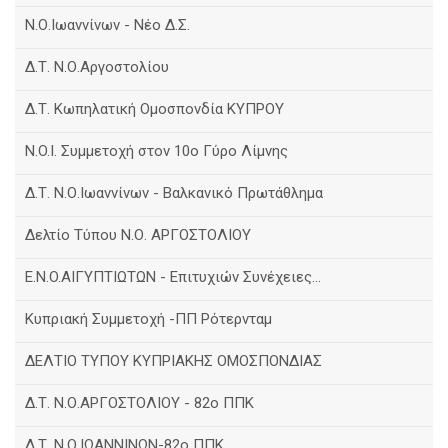
Ν.Ο.Ιωαννίνων - Νέο Δ.Σ.
Δ.Τ. Ν.Ο.Αργοστολίου
Δ.Τ. Κωπηλατική Ομοσπονδία ΚΥΠΡΟΥ
N.O.I. Συμμετοχή στον 10ο Γύρο Λίμνης
Δ.Τ. Ν.Ο.Ιωαννίνων - Βαλκανικό Πρωτάθλημα
Δελτίο Τύπου Ν.Ο. ΑΡΓΟΣΤΟΛΙΟΥ
E.N.O.AIΓΥΠΤΙΩΤΩΝ - Επιτυχιών Συνέχειες...
Κυπριακή Συμμετοχή -ΠΠ Ρότερνταμ
ΔΕΛΤΙΟ ΤΥΠΟΥ ΚΥΠΡΙΑΚΗΣ ΟΜΟΣΠΟΝΔΙΑΣ
Δ.Τ. Ν.Ο.ΑΡΓΟΣΤΟΛΙΟΥ - 82ο ΠΠΚ
Δ.Τ. Ν.Ο.ΙΩΑΝΝΙΝΩΝ-82ο ΠΠΚ