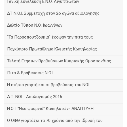
Γενική Συνέλευση Ε.Ν.Ο. Αιγυπτιωτών
ΔΤ Ν.Ο.Ι. Συμμετοχή στον 2ο αγώνα αξιολόγησης
Δελτίο Τύπου Ν.Ο. Ιωαννίνων
"Τα Παρασπουτζούκια" έκοψαν την πίτα τους
Παγκύπριο Πρωτάθλημα Κλειστής Κωπηλασίας
Τελετή Ετήσιων Βραβεύσεων Κυπριακής Ομοσπονδίας
Πίτα & Βραβεύσεις Ν.Ο.Ι.
Η ετήσια γιορτή και οι βραβεύσεις του ΝΟΙ
Δ.Τ. ΝΟΙ - Απολογισμός 2016
Ν.Ο.Ι. "Νέα φουρνιά" Κωπηλατών- ΑΝΑΠΤΥΞΗ
Ο ΟΦΘ γιορτάζει τα 70 χρόνια από την ίδρυσή του