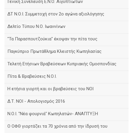
Γενική Συνέλευση Ε.Ν.Ο. Αιγυπτιωτών
ΔΤ Ν.Ο.Ι. Συμμετοχή στον 2ο αγώνα αξιολόγησης
Δελτίο Τύπου Ν.Ο. Ιωαννίνων
"Τα Παρασπουτζούκια" έκοψαν την πίτα τους
Παγκύπριο Πρωτάθλημα Κλειστής Κωπηλασίας
Τελετή Ετήσιων Βραβεύσεων Κυπριακής Ομοσπονδίας
Πίτα & Βραβεύσεις Ν.Ο.Ι.
Η ετήσια γιορτή και οι βραβεύσεις του ΝΟΙ
Δ.Τ. ΝΟΙ - Απολογισμός 2016
Ν.Ο.Ι. "Νέα φουρνιά" Κωπηλατών- ΑΝΑΠΤΥΞΗ
Ο ΟΦΘ γιορτάζει τα 70 χρόνια από την ίδρυσή του