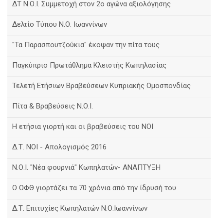
ΔΤ Ν.Ο.Ι. Συμμετοχή στον 2ο αγώνα αξιολόγησης
Δελτίο Τύπου Ν.Ο. Ιωαννίνων
"Τα Παρασπουτζούκια" έκοψαν την πίτα τους
Παγκύπριο Πρωτάθλημα Κλειστής Κωπηλασίας
Τελετή Ετήσιων Βραβεύσεων Κυπριακής Ομοσπονδίας
Πίτα & Βραβεύσεις Ν.Ο.Ι.
Η ετήσια γιορτή και οι βραβεύσεις του ΝΟΙ
Δ.Τ. ΝΟΙ - Απολογισμός 2016
Ν.Ο.Ι. "Νέα φουρνιά" Κωπηλατών- ΑΝΑΠΤΥΞΗ
Ο ΟΦΘ γιορτάζει τα 70 χρόνια από την ίδρυσή του
Δ.Τ. Επιτυχίες Κωπηλατών Ν.Ο.Ιωαννίνων