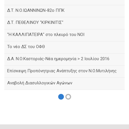
Δ.Τ. Ν.Ο.ΙΩΑΝΝΙΝΩΝ-82ο ΠΠΚ
Δ.Τ. ΠΕΘΕΛΙΝΟΥ "ΚΙΡΚΙΝΙΤΙΣ"
"Η ΚΑΛΛΙΠΑΤΕΙΡΑ" στο πλευρό του ΝΟΙ
Το νέο ΔΣ του ΟΦΘ
Δ.Α. Ν.Ο.Καστοριάς-Νέα ημερομηνία > 2 Ιουλίου 2016
Eπίσκεψη Προπόνητριας Ανάπτυξης στον Ν.Ο.Μυτιλήνης
Αναβολή Διασυλλογικών Αγώνων