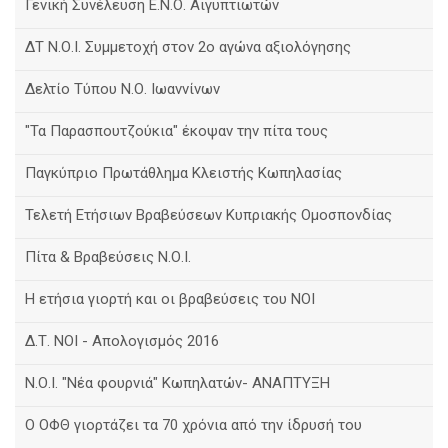
Γενική Συνέλευση Ε.Ν.Ο. Αιγυπτιωτών
ΔΤ Ν.Ο.Ι. Συμμετοχή στον 2ο αγώνα αξιολόγησης
Δελτίο Τύπου Ν.Ο. Ιωαννίνων
"Τα Παρασπουτζούκια" έκοψαν την πίτα τους
Παγκύπριο Πρωτάθλημα Κλειστής Κωπηλασίας
Τελετή Ετήσιων Βραβεύσεων Κυπριακής Ομοσπονδίας
Πίτα & Βραβεύσεις Ν.Ο.Ι.
Η ετήσια γιορτή και οι βραβεύσεις του ΝΟΙ
Δ.Τ. ΝΟΙ - Απολογισμός 2016
Ν.Ο.Ι. "Νέα φουρνιά" Κωπηλατών- ΑΝΑΠΤΥΞΗ
Ο ΟΦΘ γιορτάζει τα 70 χρόνια από την ίδρυσή του