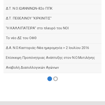
Δ.Τ. Ν.Ο.ΙΩΑΝΝΙΝΩΝ-82ο ΠΠΚ
Δ.Τ. ΠΕΘΕΛΙΝΟΥ "ΚΙΡΚΙΝΙΤΙΣ"
"Η ΚΑΛΛΙΠΑΤΕΙΡΑ" στο πλευρό του ΝΟΙ
Το νέο ΔΣ του ΟΦΘ
Δ.Α. Ν.Ο.Καστοριάς-Νέα ημερομηνία > 2 Ιουλίου 2016
Eπίσκεψη Προπόνητριας Ανάπτυξης στον Ν.Ο.Μυτιλήνης
Αναβολή Διασυλλογικών Αγώνων