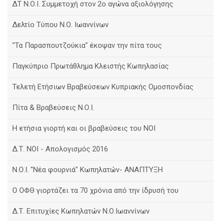
ΔΤ Ν.Ο.Ι. Συμμετοχή στον 2ο αγώνα αξιολόγησης
Δελτίο Τύπου Ν.Ο. Ιωαννίνων
"Τα Παρασπουτζούκια" έκοψαν την πίτα τους
Παγκύπριο Πρωτάθλημα Κλειστής Κωπηλασίας
Τελετή Ετήσιων Βραβεύσεων Κυπριακής Ομοσπονδίας
Πίτα & Βραβεύσεις Ν.Ο.Ι.
Η ετήσια γιορτή και οι βραβεύσεις του ΝΟΙ
Δ.Τ. ΝΟΙ - Απολογισμός 2016
Ν.Ο.Ι. "Νέα φουρνιά" Κωπηλατών- ΑΝΑΠΤΥΞΗ
Ο ΟΦΘ γιορτάζει τα 70 χρόνια από την ίδρυσή του
Δ.Τ. Επιτυχίες Κωπηλατών Ν.Ο.Ιωαννίνων