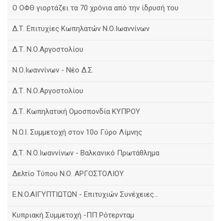
Ο ΟΦΘ γιορτάζει τα 70 χρόνια από την ίδρυσή του
Δ.Τ. Επιτυχίες Κωπηλατών Ν.Ο.Ιωαννίνων
Δ.Τ. Ν.Ο.Αργοστολίου
Ν.Ο.Ιωαννίνων - Νέο Δ.Σ.
Δ.Τ. Ν.Ο.Αργοστολίου
Δ.Τ. Κωπηλατική Ομοσπονδία ΚΥΠΡΟΥ
N.O.I. Συμμετοχή στον 10ο Γύρο Λίμνης
Δ.Τ. Ν.Ο.Ιωαννίνων - Βαλκανικό Πρωτάθλημα
Δελτίο Τύπου Ν.Ο. ΑΡΓΟΣΤΟΛΙΟΥ
E.N.O.AIΓΥΠΤΙΩΤΩΝ - Επιτυχιών Συνέχειες...
Κυπριακή Συμμετοχή -ΠΠ Ρότερνταμ