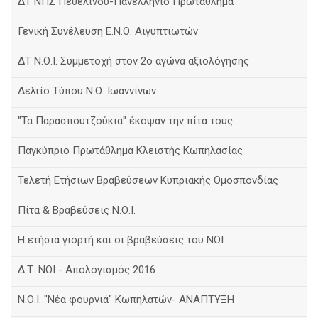
ΔΤ ΝΠΣ Πεθελινού-Πανελλήνιο Πρωτάθλημα
Γενική Συνέλευση Ε.Ν.Ο. Αιγυπτιωτών
ΔΤ Ν.Ο.Ι. Συμμετοχή στον 2ο αγώνα αξιολόγησης
Δελτίο Τύπου Ν.Ο. Ιωαννίνων
"Τα Παρασπουτζούκια" έκοψαν την πίτα τους
Παγκύπριο Πρωτάθλημα Κλειστής Κωπηλασίας
Τελετή Ετήσιων Βραβεύσεων Κυπριακής Ομοσπονδίας
Πίτα & Βραβεύσεις Ν.Ο.Ι.
Η ετήσια γιορτή και οι βραβεύσεις του ΝΟΙ
Δ.Τ. ΝΟΙ - Απολογισμός 2016
Ν.Ο.Ι. "Νέα φουρνιά" Κωπηλατών- ΑΝΑΠΤΥΞΗ