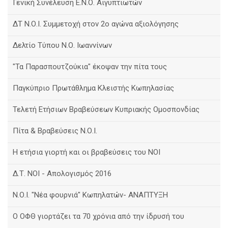
Γενική Συνέλευση Ε.Ν.Ο. Αιγυπτιωτών
ΔΤ Ν.Ο.Ι. Συμμετοχή στον 2ο αγώνα αξιολόγησης
Δελτίο Τύπου Ν.Ο. Ιωαννίνων
"Τα Παρασπουτζούκια" έκοψαν την πίτα τους
Παγκύπριο Πρωτάθλημα Κλειστής Κωπηλασίας
Τελετή Ετήσιων Βραβεύσεων Κυπριακής Ομοσπονδίας
Πίτα & Βραβεύσεις Ν.Ο.Ι.
Η ετήσια γιορτή και οι βραβεύσεις του ΝΟΙ
Δ.Τ. ΝΟΙ - Απολογισμός 2016
Ν.Ο.Ι. "Νέα φουρνιά" Κωπηλατών- ΑΝΑΠΤΥΞΗ
Ο ΟΦΘ γιορτάζει τα 70 χρόνια από την ίδρυσή του