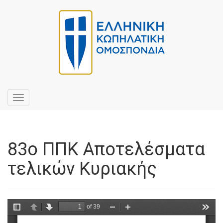
Toggle
navigation
83o ΠΠΚ Αποτελέσματα
τελικών Κυριακής