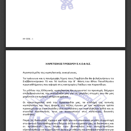
ο
8
9
ΠΠΚ 
-
1
ΧΑΙΡΕΤΙΣΜΟΣ 
ΠΡΟΕΔΡΟΥ Ε.Κ.Ο.Φ.Ν.Σ.
Αγαπητά μέλη της κωπηλατικής οικογένειας,
Τα Ιωάννινα και η πανέμορφη λίμνη τους Παμβώτιδα θα φιλοξενήσουν το 
Σαββατοκύριακο 15 και 16 Ιουλίου την Β ́ Φάση του 89ου Πανελληνίου 
πρωταθλήματος που αφορά στις κατηγορίες Παίδων και Κορασί
δων.
Το μέλλον της Ελληνικής κωπηλασίας θα αγωνιστεί το προσεχές διήμερο 
επιβεβαιώνοντας την αισιοδοξία μας για τις μεγάλες στιγμές που θα μας 
χαρίσουν τα αμέσως επόμενα χρόνια.
Οι  προετοιμασίες  από  την  Ομοσπονδία  μας,  τα  στελέχη  της  τοπικής 
κωπηλασίας  και
τους  φορείς  της  πόλης  έγιναν  με  τον  καλύτερο  τρόπο 
προκειμένου οι εκατοντάδες νέοι κωπηλάτες και κωπηλάτριες αλλά και οι 
συνοδοί  προπονητές  τους  να  αγωνιστούν  στις  καλύτερες  δυνατές 
συνθήκες.
Παρά τις δυσκολίες, έχουμε και πάλι μία εντυπωσιακά μεγάλη συμμ
ετοχή 
στο φετινό Πρωτάθλημα που δείχνει ότι τα σωματεία μας, οι διοικήσεις και 
οι  προπονητές  τους  πέραν  των  δυσκολιών  που  αντιμετωπίζουν 
εξακολουθούν να αγωνίζονται άοκνα με σθένος και αποφασιστικότητα για 