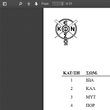
Page:
of 25
Toggle
Find
Previous
Next
Sidebar
ΚΑΤ
/
ΞΗ
ΣΩΜ
.
1
ΙΩΑ
2
ΚΑΛ
3
ΜΥΤ
4
ΠΟΡ