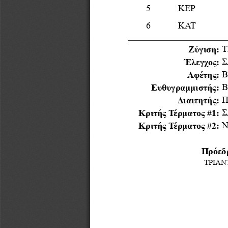
5
ΚΕΡ
6
ΚΑΤ
Τ
Ζύγιση
:
Σ
Έλεγχος
:
Β
Αφέτης
:
Ευθυγραμμιστής
:
Π
Διαιτητής
:
Σ
Κριτής
Τέρματος
#1:
Ν
Κριτής
Τέρματος
#2:
Πρόεδ
ΤΡΙΑΝ