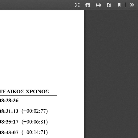
Current
Presentation
Open
Print
Download
Too
View
Mode
ΤΕΛΙΚΟΣ
ΧΡ
O
ΝΟΣ
08:28:36
(+00:02:77)
08:31:13
(+00:06:81)
08:35:17
(+00:14:71)
08:43:07