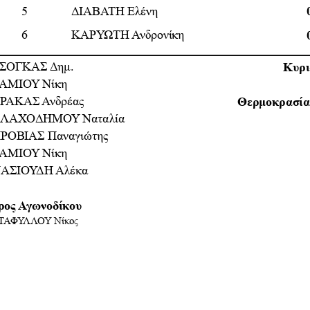
5
ΔΙΑΒΑΤΗ
Ελένη
6
ΚΑΡΥΩΤΗ
Ανδρονίκη
ΣΟΓΚΑΣ
Δημ
.
Κυρι
ΑΜΙΟΥ
Νίκη
ΡΑΚΑΣ
Ανδρέας
Θερμ
o
κρασία
ΒΛΑΧΟΔΗΜΟΥ
Ναταλία
ΡΟΒΙΑΣ
Παναγιώτης
ΑΜΙΟΥ
Νίκη
ΑΣΙΟΥΔΗ
Αλέκα
ρος
Αγωνοδίκου
ΤΑΦΥΛΛΟΥ
Νίκος